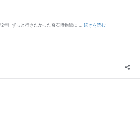
【ハ
年‼︎ ずっと行きたかった奇石博物館に …
続きを読む
ハ
ラ
ッ
チ
観
光
地
ツ
ア
ー
記
①‐
1】
5
歳
児
の