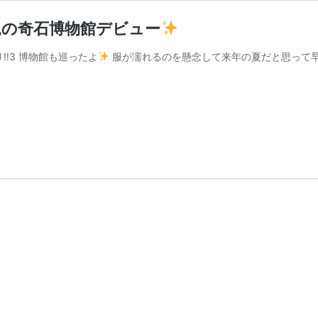
児の奇石博物館デビュー
‼︎3 博物館も巡ったよ
服が濡れるのを懸念して来年の夏だと思って早2