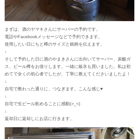
まずは、酒のヤマキさんにサーバーの予約です。
電話やFacebookメッセージなどで予約できます。
使用したい日にちと樽のサイズと銘柄を伝えます。
↓
そして予約した日に酒のやまきさんに出向いてサーバー、炭酸ガ
ス、ビール樽をお借りします。一緒に板氷も買いました。私は初
めてで全くの初心者でしたが、丁寧に教えてくださいましたよ！
↓
自宅で教わった通りに、つなぎます。こんな感じ♥
↓
自宅で生ビール飲めることに感動(>_<)
↓
返却日に返却しにお店に行きます。