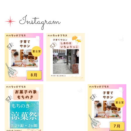
富士山
富士山が見える
富士山世界遺産センター
Instagram
富士山本宮浅間大社
小学生
屋内イベント
屋外イベント
幼児
幼稚園
広報ふじのみや
弁当
我が家のコロナ対策
手土産
授乳室あり
撮影スポット
旅行
有料
有機野菜
未就園児
未就学児
水遊び
求人
洋菓子
無料
産後ケア
病児保育
病後児保育
癒しスポット
美容
老舗店
見学
観光
観光地
託児あり
託児有り
講座
講演会
転入ママ
防災
離乳食持ち込みOK
離乳食販売
雨でも遊べる
音楽
養成講座
駐車場あり