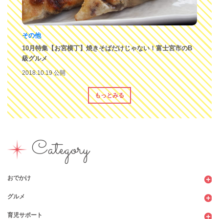
その他
10月特集【お宮横丁】焼きそばだけじゃない！富士宮市のB
級グルメ
2018.10.19 公開
もっとみる
Category
おでかけ
グルメ
観光
育児サポート
ショッピング
カフェ・レストラン