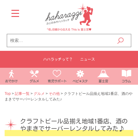
Skip
to
content
検
索:
ハハラッチって？
ニュース
Top
>
記事一覧
>
グルメ
>
その他
>
クラフトビール品揃え地域1番店、酒のや
まきでサーバーレンタルしてみた♪
クラフトビール品揃え地域1番店、酒の
やまきでサーバーレンタルしてみた♪