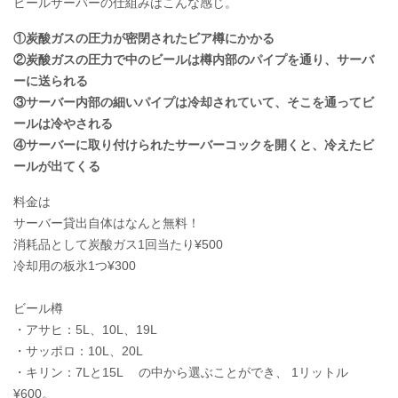
ビールサーバーの仕組みはこんな感じ。
①炭酸ガスの圧力が密閉されたビア樽にかかる
②炭酸ガスの圧力で中のビールは樽内部のパイプを通り、サーバ
ーに送られる
③サーバー内部の細いパイプは冷却されていて、そこを通ってビ
ールは冷やされる
④サーバーに取り付けられたサーバーコックを開くと、冷えたビ
ールが出てくる
料金は
サーバー貸出自体はなんと無料！
消耗品として炭酸ガス1回当たり¥500
冷却用の板氷1つ¥300
ビール樽
・アサヒ：5L、10L、19L
・サッポロ：10L、20L
・キリン：7Lと15L の中から選ぶことができ、 1リットル
¥600。