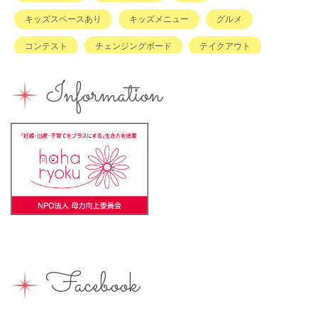
キッズスペースあり
キッズメニュー
グルメ
コンテスト
チェンジングボード
テイクアウト
ハハラッチキャラバン
ハンドメイド
バイキング
Information
バーベキュー
ベビーカーOK
ベビーキープ
ベビ＊ステ
マタニティ
ママのスキルアップ
ママの息抜き
ミルク用お湯提供
ライターズミーティング
ライター募集
ランチ
レシピ
ワークショップ
一時保育
一時預かり
個室あり
健康
公園
出張写真撮影
助産院
和菓子
商店街
園えらび
地域の子育て
夏休み
女性活躍
Facebook
子連れ
子連れOK
子連れイベント
子連れランチ
子連れ歓迎
富士宮やきそば
富士宮出身
富士宮産