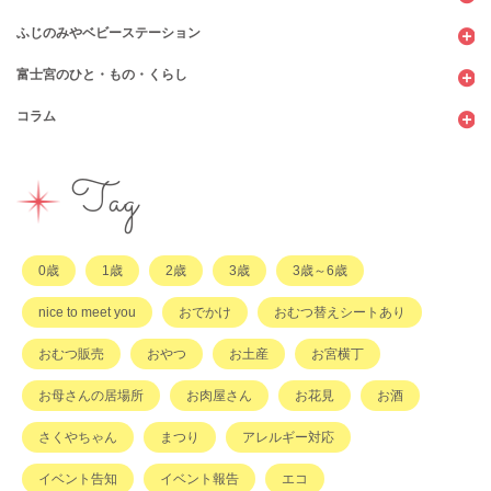
ふじのみやベビーステーション
図書館
パン
子育てサロン
富士宮のひと・もの・くらし
公園
スウィーツ
支援センター
コンビニ
コラム
遊び
お弁当・お惣菜
幼稚園・保育園・こども園
公共施設
行政サービス
イベント
その他
市のサポート
企業・店舗・その他
企業・店舗
ハハラッチ日誌
Tag
習い事
ひと
子育てコラム
もの
0歳
1歳
2歳
3歳
3歳～6歳
その他
nice to meet you
おでかけ
おむつ替えシートあり
おむつ販売
おやつ
お土産
お宮横丁
お母さんの居場所
お肉屋さん
お花見
お酒
さくやちゃん
まつり
アレルギー対応
イベント告知
イベント報告
エコ