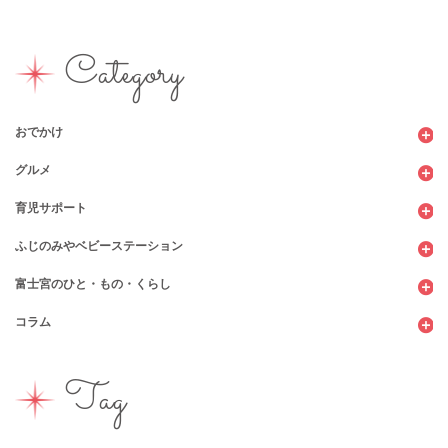
Category
おでかけ
グルメ
観光
育児サポート
ショッピング
カフェ・レストラン
ふじのみやベビーステーション
図書館
パン
子育てサロン
富士宮のひと・もの・くらし
公園
スウィーツ
支援センター
コンビニ
コラム
遊び
お弁当・お惣菜
幼稚園・保育園・こども園
公共施設
行政サービス
イベント
その他
市のサポート
企業・店舗・その他
企業・店舗
ハハラッチ日誌
Tag
習い事
ひと
子育てコラム
もの