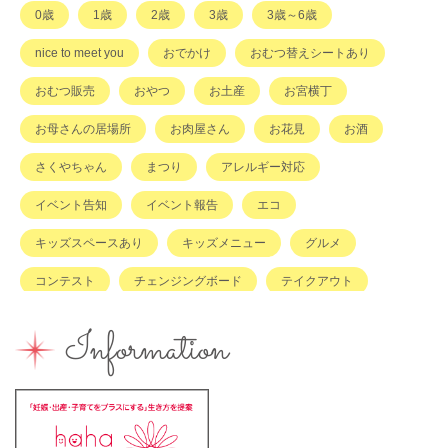
0歳
1歳
2歳
3歳
3歳～6歳
その他
nice to meet you
おでかけ
おむつ替えシートあり
おむつ販売
おやつ
お土産
お宮横丁
お母さんの居場所
お肉屋さん
お花見
お酒
さくやちゃん
まつり
アレルギー対応
イベント告知
イベント報告
エコ
キッズスペースあり
キッズメニュー
グルメ
コンテスト
チェンジングボード
テイクアウト
ハハラッチキャラバン
ハンドメイド
バイキング
Information
バーベキュー
ベビーカーOK
ベビーキープ
ベビ＊ステ
マタニティ
ママのスキルアップ
ママの息抜き
ミルク用お湯提供
ライターズミーティング