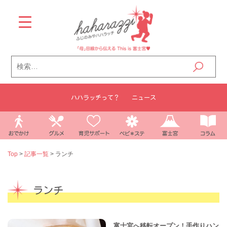
Skip
to
content
検
索:
ハハラッチって？
ニュース
Top
>
記事一覧
>
ランチ
ランチ
富士宮へ移転オープン！手作りハン