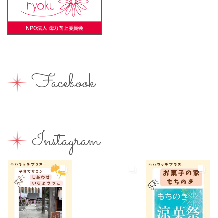
ライター募集
ランチ
レシピ
ワークショップ
一時保育
一時預かり
個室あり
健康
公園
出張写真撮影
助産院
和菓子
商店街
園えらび
地域の子育て
夏休み
女性活躍
Facebook
子連れ
子連れOK
子連れイベント
子連れランチ
子連れ歓迎
富士宮やきそば
富士宮出身
富士宮産
富士山
富士山が見える
富士山世界遺産センター
Instagram
富士山本宮浅間大社
小学生
屋内イベント
屋外イベント
幼児
幼稚園
広報ふじのみや
弁当
我が家のコロナ対策
手土産
授乳室あり
撮影スポット
旅行
有料
有機野菜
未就園児
未就学児
水遊び
求人
洋菓子
無料