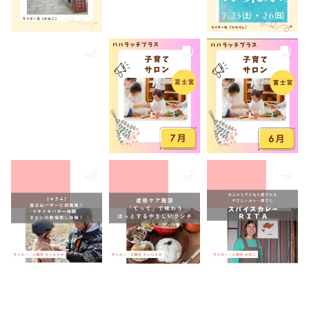
産後ケア
病児保育
病後児保育
癒しスポット
美容
老舗店
見学
観光
観光地
託児あり
託児有り
講座
講演会
転入ママ
防災
離乳食持ち込みOK
離乳食販売
雨でも遊べる
音楽
養成講座
駐車場あり