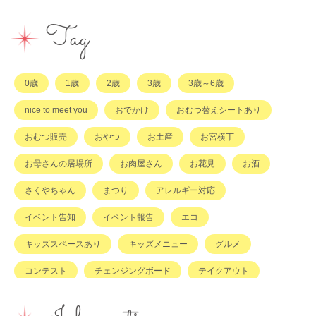
イベント
その他
市のサポート
企業・店舗・その他
企業・店舗
ハハラッチ日誌
Tag
習い事
ひと
子育てコラム
もの
0歳
1歳
2歳
3歳
3歳～6歳
その他
nice to meet you
おでかけ
おむつ替えシートあり
おむつ販売
おやつ
お土産
お宮横丁
お母さんの居場所
お肉屋さん
お花見
お酒
さくやちゃん
まつり
アレルギー対応
イベント告知
イベント報告
エコ
キッズスペースあり
キッズメニュー
グルメ
コンテスト
チェンジングボード
テイクアウト
ハハラッチキャラバン
ハンドメイド
バイキング