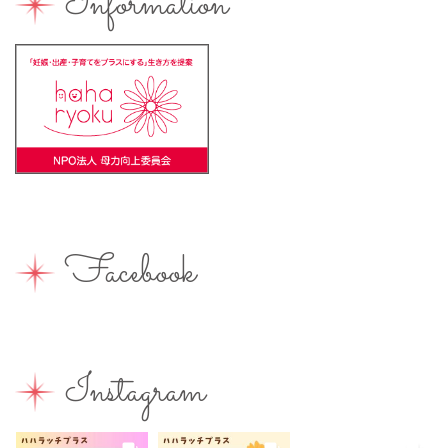
Information
バーベキュー
ベビーカーOK
ベビーキープ
ベビ＊ステ
マタニティ
ママのスキルアップ
ママの息抜き
ミルク用お湯提供
ライターズミーティング
ライター募集
ランチ
レシピ
ワークショップ
一時保育
一時預かり
個室あり
健康
公園
出張写真撮影
助産院
和菓子
商店街
園えらび
地域の子育て
夏休み
女性活躍
Facebook
子連れ
子連れOK
子連れイベント
子連れランチ
子連れ歓迎
富士宮やきそば
富士宮出身
富士宮産
富士山
富士山が見える
富士山世界遺産センター
Instagram
富士山本宮浅間大社
小学生
屋内イベント
屋外イベント
幼児
幼稚園
広報ふじのみや