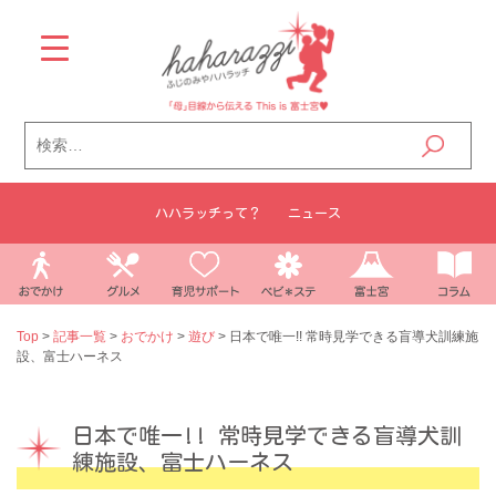
Skip
to
content
検
索:
ハハラッチって？
ニュース
Top
>
記事一覧
>
おでかけ
>
遊び
>
日本で唯一!! 常時見学できる盲導犬訓練施
設、富士ハーネス
日本で唯一!! 常時見学できる盲導犬訓
練施設、富士ハーネス