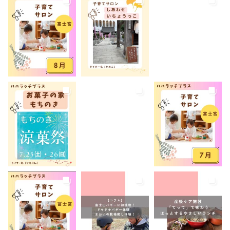
弁当
我が家のコロナ対策
手土産
授乳室あり
撮影スポット
旅行
有料
有機野菜
未就園児
未就学児
水遊び
求人
洋菓子
無料
産後ケア
病児保育
病後児保育
癒しスポット
美容
老舗店
見学
観光
観光地
託児あり
託児有り
講座
講演会
転入ママ
防災
離乳食持ち込みOK
離乳食販売
雨でも遊べる
音楽
養成講座
駐車場あり