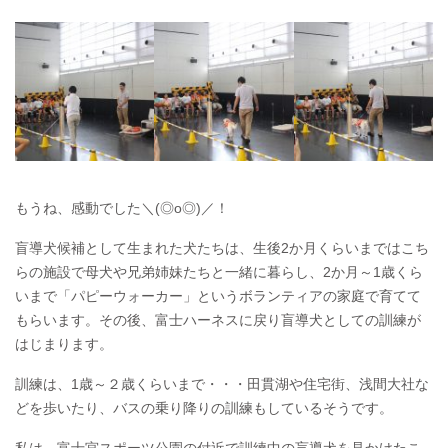
もうね、感動でした＼(◎o◎)／！
盲導犬候補として生まれた犬たちは、生後2か月くらいまではこち
らの施設で母犬や兄弟姉妹たちと一緒に暮らし、2か月～1歳くら
いまで「パピーウォーカー」というボランティアの家庭で育てて
もらいます。その後、富士ハーネスに戻り盲導犬としての訓練が
はじまります。
訓練は、1歳～２歳くらいまで・・・田貫湖や住宅街、浅間大社な
どを歩いたり、バスの乗り降りの訓練もしているそうです。
私は、富士宮スポーツ公園の付近で訓練中の盲導犬を見かけたこ