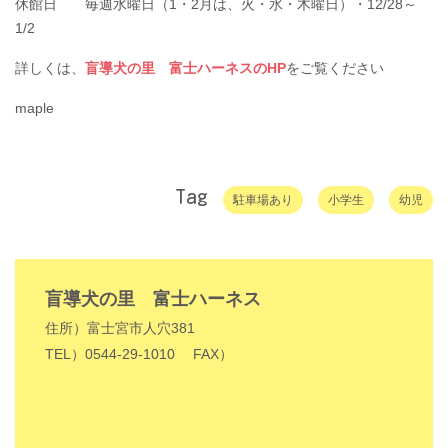
休館日 毎週水曜日（1・2月は、火・水・木曜日）・12/28～
1/2
詳しくは、
盲導犬の里 富士ハーネスのHP
をご覧ください
maple
Tag
駐車場あり
小学生
幼児
盲導犬の里 富士ハーネス
住所）富士宮市人穴381
TEL）0544-29-1010
FAX）