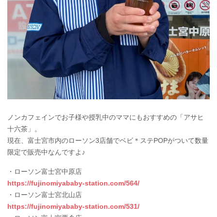
ノンカフェインでお子様や授乳中のママにもおすすめの「アサヒ
十六茶」。
現在、富士宮市内のローソン3店舗でベビ＊ステPOPがついて数量
限定で販売中なんですよ♪
・ローソン富士宮中原店
https://fujinomiyababy-station.com/564/
・ローソン富士宮北山店
https://fujinomiyababy-station.com/531/