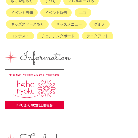
さくやちゃん
まつり
アレルギー対応
イベント告知
イベント報告
エコ
キッズスペースあり
キッズメニュー
グルメ
コンテスト
チェンジングボード
テイクアウト
ハハラッチキャラバン
ハンドメイド
バイキング
Information
バーベキュー
ベビーカーOK
ベビーキープ
ベビ＊ステ
マタニティ
ママのスキルアップ
ママの息抜き
ミルク用お湯提供
ライターズミーティング
ライター募集
ランチ
レシピ
ワークショップ
一時保育
一時預かり
個室あり
健康
公園
出張写真撮影
助産院
和菓子
商店街
園えらび
地域の子育て
夏休み
女性活躍