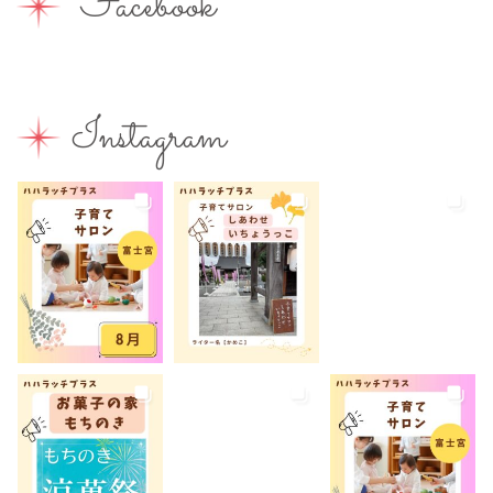
Facebook
子連れ
子連れOK
子連れイベント
子連れランチ
子連れ歓迎
富士宮やきそば
富士宮出身
富士宮産
富士山
富士山が見える
富士山世界遺産センター
Instagram
富士山本宮浅間大社
小学生
屋内イベント
屋外イベント
幼児
幼稚園
広報ふじのみや
弁当
我が家のコロナ対策
手土産
授乳室あり
撮影スポット
旅行
有料
有機野菜
未就園児
未就学児
水遊び
求人
洋菓子
無料
産後ケア
病児保育
病後児保育
癒しスポット
美容
老舗店
見学
観光
観光地
託児あり
託児有り
講座
講演会
転入ママ
防災
離乳食持ち込みOK
離乳食販売
雨でも遊べる