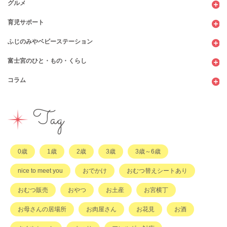
グルメ
観光
育児サポート
ショッピング
カフェ・レストラン
ふじのみやベビーステーション
図書館
パン
子育てサロン
富士宮のひと・もの・くらし
公園
スウィーツ
支援センター
コンビニ
コラム
遊び
お弁当・お惣菜
幼稚園・保育園・こども園
公共施設
行政サービス
イベント
その他
市のサポート
企業・店舗・その他
企業・店舗
ハハラッチ日誌
Tag
習い事
ひと
子育てコラム
もの
0歳
1歳
2歳
3歳
3歳～6歳
その他
nice to meet you
おでかけ
おむつ替えシートあり
おむつ販売
おやつ
お土産
お宮横丁
お母さんの居場所
お肉屋さん
お花見
お酒