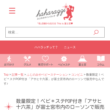
Skip
to
content
検
索:
ハハラッチって？
ニュース
Top
>
記事一覧
>
ふじのみやベビーステーション
>
コンビニ
>
数量限定！ベ
ビ＊ステPOP付き「アサヒ十六茶」が富士宮市内のローソンで販売中なんで
す♪
数量限定！ベビ＊ステPOP付き「アサヒ
十六茶」が富士宮市内のローソンで販売