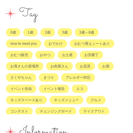
イベント
その他
市のサポート
企業・店舗・その他
企業・店舗
ハハラッチ日誌
Tag
習い事
ひと
子育てコラム
もの
0歳
1歳
2歳
3歳
3歳～6歳
その他
nice to meet you
おでかけ
おむつ替えシートあり
おむつ販売
おやつ
お土産
お宮横丁
お母さんの居場所
お肉屋さん
お花見
お酒
さくやちゃん
まつり
アレルギー対応
イベント告知
イベント報告
エコ
キッズスペースあり
キッズメニュー
グルメ
コンテスト
チェンジングボード
テイクアウト
ハハラッチキャラバン
ハンドメイド
バイキング
Information