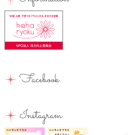
バーベキュー
ベビーカーOK
ベビーキープ
ベビ＊ステ
マタニティ
ママのスキルアップ
ママの息抜き
ミルク用お湯提供
ライターズミーティング
ライター募集
ランチ
レシピ
ワークショップ
一時保育
一時預かり
個室あり
健康
公園
出張写真撮影
助産院
和菓子
商店街
園えらび
地域の子育て
夏休み
女性活躍
Facebook
子連れ
子連れOK
子連れイベント
子連れランチ
子連れ歓迎
富士宮やきそば
富士宮出身
富士宮産
富士山
富士山が見える
富士山世界遺産センター
Instagram
富士山本宮浅間大社
小学生
屋内イベント
屋外イベント
幼児
幼稚園
広報ふじのみや