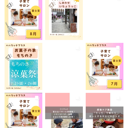
弁当
我が家のコロナ対策
手土産
授乳室あり
撮影スポット
旅行
有料
有機野菜
未就園児
未就学児
水遊び
求人
洋菓子
無料
産後ケア
病児保育
病後児保育
癒しスポット
美容
老舗店
見学
観光
観光地
託児あり
託児有り
講座
講演会
転入ママ
防災
離乳食持ち込みOK
離乳食販売
雨でも遊べる
音楽
養成講座
駐車場あり