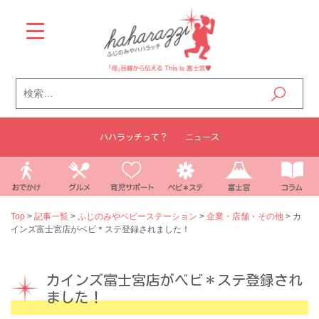
Skip
to
content
検
索:
ハハラッチって？
ニュース
Top
>
記事一覧
>
ふじのみやベビーステーション
>
企業・店舗・その他
>
カ
インズ富士宮店がベビ＊ステ登録されました！
カインズ富士宮店がベビ＊ステ登録され
ました！