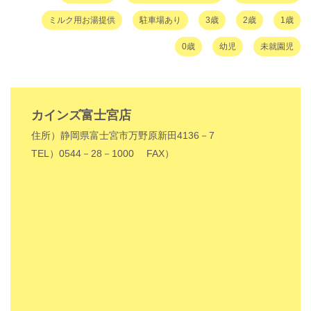
ミルク用お湯提供
駐車場あり
3歳
2歳
1歳
0歳
幼児
未就園児
カインズ富士宮店
住所）静岡県富士宮市万野原新田4136－7
TEL）0544－28－1000
FAX）