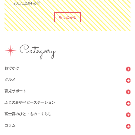
2017.12.04 公開
もっとみる
Category
おでかけ
グルメ
観光
育児サポート
ショッピング
カフェ・レストラン
ふじのみやベビーステーション
図書館
パン
子育てサロン
富士宮のひと・もの・くらし
公園
スウィーツ
支援センター
コンビニ
コラム
遊び
お弁当・お惣菜
幼稚園・保育園・こども園
公共施設
行政サービス