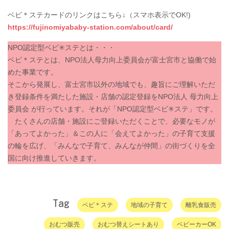
ベビ＊ステカードのリンクはこちら↓（スマホ表示でOK!)
https://fujinomiyababy-station.com/about/card/
NPO認定型ベビ✳︎ステとは・・・
ベビ＊ステとは、NPO法人母力向上委員会が富士宮市と協働で始
めた事業です。
そこから発展し、富士宮市以外の地域でも、趣旨にご理解いただ
き登録条件を満たした施設・店舗の認定登録をNPO法人 母力向上
委員会 が行っています。それが「NPO認定型ベビ✳︎ステ」です。
たくさんの店舗・施設にご登録いただくことで、必要なモノが
「あってよかった」＆この人に「会えてよかった」の子育て支援
の輪を広げ、「みんなで子育て、みんなが仲間」の街づくりを全
国に向け推進していきます。
Tag
ベビ＊ステ
地域の子育て
離乳食販売
おむつ販売
おむつ替えシートあり
ベビーカーOK