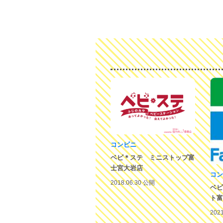
コンビニ
ベビ＊ステ ミニストップ富
士宮大岩店
コン
2018.06.30 公開
ベビ
ト富
202