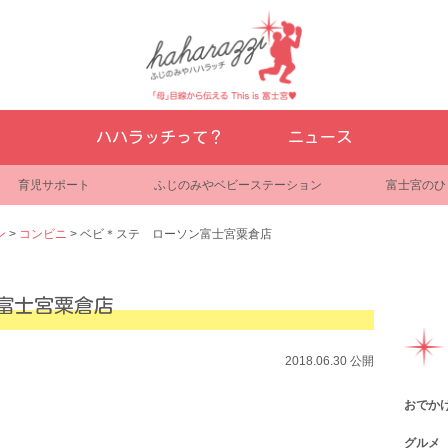
ハハラッチって？
ニュース
育児サポート
ふじのみやベビーステーション
富士宮のひ
ン
>
コンビニ
>
ベビ＊ステ ローソン富士宮粟倉店
富士宮粟倉店
2018.06.30 公開
おでか
グルメ
観光