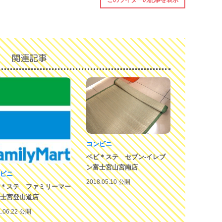
このライターの記事を表示
講座
離乳
雨で
関連記事
駐車
コンビニ
ベビ＊ステ セブン-イレブ
ン富士宮山宮南店
ビニ
2018.05.10 公開
＊ステ ファミリーマー
士宮登山道店
1.06.22 公開