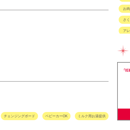
お肉
さく
アレ
イベ
キッ
グル
チェ
ハハ
バイ
ベビ
チェンジングボード
ベビーカーOK
ミルク用お湯提供
ベビ