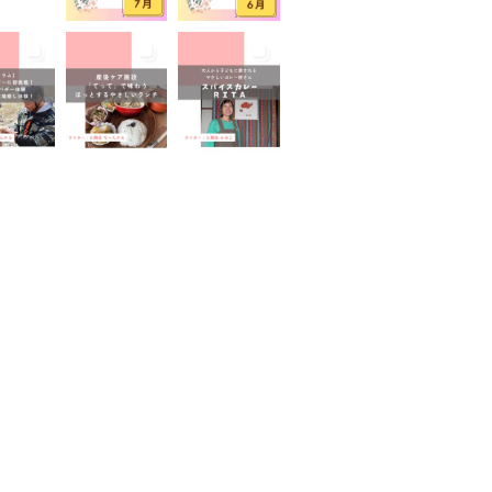
山が見える
富士山世界遺産センター
山本宮浅間大社
小学生
イベント
屋外イベント
幼児
園
広報ふじのみや
弁当
家のコロナ対策
手土産
室あり
撮影スポット
旅行
有機野菜
未就園児
学児
水遊び
求人
子
無料
産後ケア
保育
病後児保育
癒しスポット
老舗店
見学
観光
地
託児あり
託児有り