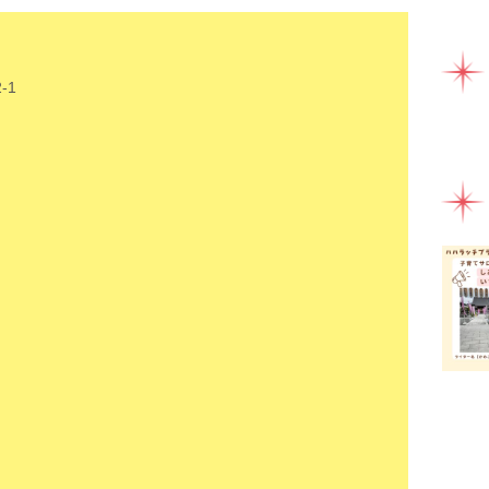
ママ
ミル
ライ
-1
ラン
一時
健康
助産
園え
女性
子連
子連
富士