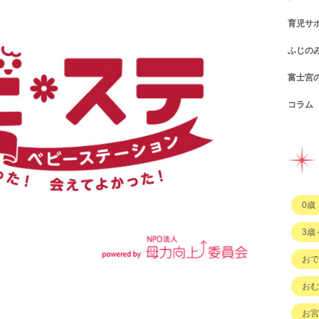
育児サ
ショ
カフ
ふじの
図書
パン
子育
富士宮
公園
スウ
支援
コン
コラム
遊び
お弁
幼稚
公共
行政
イベ
その
市の
企業
企業
ハハ
習い
ひと
子育
もの
0歳
その
3歳
おで
おむ
お宮