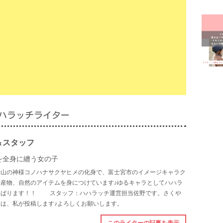
富士
富士
屋内
幼稚
我が
授乳
ハラッチライター
有料
未就
＆スタッフ
洋菓
を全身に纏う女の子
士山の神様コノハナサクヤヒメの化身で、富士宮市のイメージキャラク
病児
産物、自然のアイテムを身につけています♪ゆるキャラとしてハハラ
美容
んばります！！ スタッフ：ハハラッチ運営担当佐野です。さくや
は、私が投稿します♪よろしくお願いします。
観光