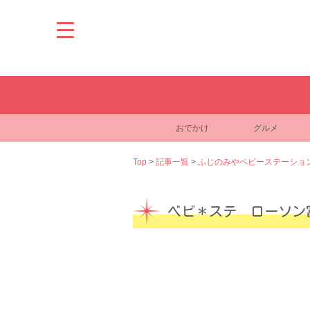
Skip
to
content
おでかけ
グルメ
Top
>
記事一覧
>
ふじのみやベビーステーショ
ベビ＊ステ ローソン