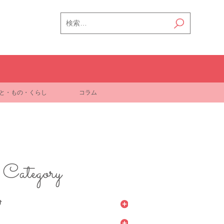
検
索:
と・もの・くらし
コラム
Category
け