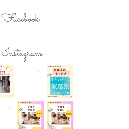
のスキルアップ
ママの息抜き
ク用お湯提供
Facebook
ターズミーティング
ライター募集
チ
レシピ
ワークショップ
保育
一時預かり
個室あり
Instagram
公園
出張写真撮影
院
和菓子
商店街
らび
地域の子育て
夏休み
活躍
子連れ
子連れOK
れイベント
子連れランチ
れ歓迎
富士宮やきそば
宮出身
富士宮産
富士山