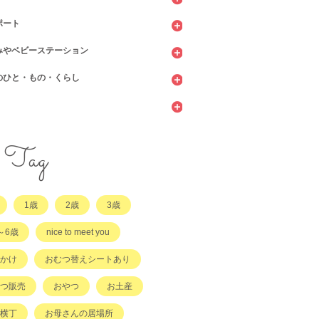
ポート
ッピング
ェ・レストラン
みやベビーステーション
館
てサロン
のひと・もの・くらし
ィーツ
センター
ビニ
当・お惣菜
園・保育園・こども園
施設
サービス
ント
他
サポート
・店舗・その他
・店舗
ラッチ日誌
Tag
事
てコラム
1歳
2歳
3歳
他
～6歳
nice to meet you
かけ
おむつ替えシートあり
つ販売
おやつ
お土産
横丁
お母さんの居場所