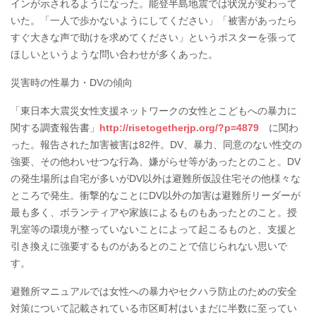
インが示されるようになった。能登半島地震では状況が変わって
いた。「一人で歩かないようにしてください」「被害があったら
すぐ大きな声で助けを求めてください」というポスターを張って
ほしいというような問い合わせが多くあった。
災害時の性暴力・DVの傾向
「東日本大震災女性支援ネットワークの女性とこどもへの暴力に
関する調査報告書」
http://risetogetherjp.org/?p=4879
に関わ
った。報告された加害被害は82件。DV、暴力、同意のない性交の
強要、その他わいせつな行為、嫌がらせ等があったとのこと。DV
の発生場所は自宅が多いがDV以外は避難所仮設住宅その他様々な
ところで発生。衝撃的なことにDV以外の加害は避難所リーダーが
最も多く、ボランティアや家族によるものもあったとのこと。授
乳室等の環境が整っていないことによって起こるものと、支援と
引き換えに強要するものがあるとのことで信じられない思いで
す。
避難所マニュアルでは女性への暴力やセクハラ防止のための安全
対策について記載されている市区町村はいまだに半数に至ってい