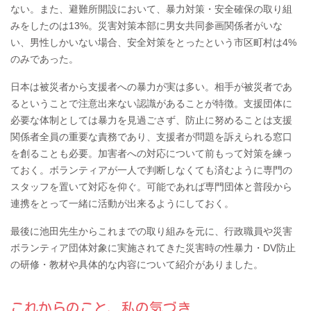
ない。また、避難所開設において、暴力対策・安全確保の取り組
みをしたのは13%。災害対策本部に男女共同参画関係者がいな
い、男性しかいない場合、安全対策をとったという市区町村は4%
のみであった。
日本は被災者から支援者への暴力が実は多い。相手が被災者であ
るということで注意出来ない認識があることが特徴。支援団体に
必要な体制としては暴力を見過ごさず、防止に努めることは支援
関係者全員の重要な責務であり、支援者が問題を訴えられる窓口
を創ることも必要。加害者への対応について前もって対策を練っ
ておく。ボランティアが一人で判断しなくても済むように専門の
スタッフを置いて対応を仰ぐ。可能であれば専門団体と普段から
連携をとって一緒に活動が出来るようにしておく。
最後に池田先生からこれまでの取り組みを元に、行政職員や災害
ボランティア団体対象に実施されてきた災害時の性暴力・DV防止
の研修・教材や具体的な内容について紹介がありました。
これからのこと、私の気づき