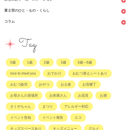
富士宮のひと・もの・くらし
公園
スウィーツ
支援センター
コンビニ
コラム
遊び
お弁当・お惣菜
幼稚園・保育園・こども園
公共施設
行政サービス
イベント
その他
市のサポート
企業・店舗・その他
企業・店舗
ハハラッチ日誌
Tag
習い事
ひと
子育てコラム
もの
0歳
1歳
2歳
3歳
3歳～6歳
その他
nice to meet you
おでかけ
おむつ替えシートあり
おむつ販売
おやつ
お土産
お宮横丁
お母さんの居場所
お肉屋さん
お花見
お酒
さくやちゃん
まつり
アレルギー対応
イベント告知
イベント報告
エコ
キッズスペースあり
キッズメニュー
グルメ