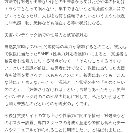
方法では対処が出来ないほどの出来事から受けた心や体の反応は
トラウマとなって眠れない、集中できないなど過覚醒や強い音で
びくっとなったり、人も物も何も信頼できないというような状況
に罪悪感、恥、恐怖なども混在する等の状態になる。
災害パンデミック禍での性暴力と被害者対応
自然災害時はDVや性的虐待等の暴力が増加するとのこと。被災地
で救援に当たったSANE（性暴力対応看護師）によると、支援者も
被災者も性暴力に対する視点がなく、「そんなことするはずな
い」という意識が前提。被災者だけでなく、救援に当たった支援
者も被害を受けるケースもあるとのこと。被害にあっても「こん
な時に」と言えなかったり、混沌とした状況の中で「そのくらい
のこと」、「妊娠させなければ」という言動もあったそう。災害
やパンデミック時のこの性暴力対応に対して、私たち社会はとて
も弱く未熟なのだというのが現実のようです。
今後は支援サイトの立ち上げや性暴力に関する情報、対処法など
のポスター設置、専門スタッフの育成や意思や警察も含めたチー
ムやマニュアルが作られることに期待したい、と結ばれました。