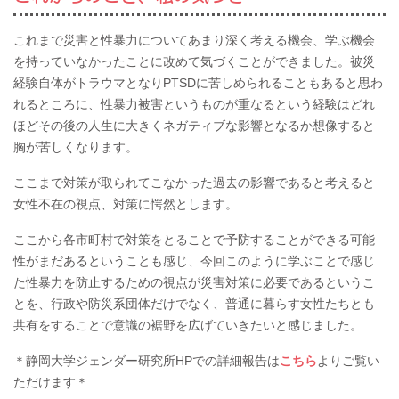
これまで災害と性暴力についてあまり深く考える機会、学ぶ機会
を持っていなかったことに改めて気づくことができました。被災
経験自体がトラウマとなりPTSDに苦しめられることもあると思わ
れるところに、性暴力被害というものが重なるという経験はどれ
ほどその後の人生に大きくネガティブな影響となるか想像すると
胸が苦しくなります。
ここまで対策が取られてこなかった過去の影響であると考えると
女性不在の視点、対策に愕然とします。
ここから各市町村で対策をとることで予防することができる可能
性がまだあるということも感じ、今回このように学ぶことで感じ
た性暴力を防止するための視点が災害対策に必要であるというこ
とを、行政や防災系団体だけでなく、普通に暮らす女性たちとも
共有をすることで意識の裾野を広げていきたいと感じました。
＊静岡大学ジェンダー研究所HPでの詳細報告は
こちら
よりご覧い
ただけます＊