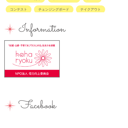
コンテスト
チェンジングボード
テイクアウト
ハハラッチキャラバン
ハンドメイド
バイキング
Information
バーベキュー
ベビーカーOK
ベビーキープ
ベビ＊ステ
マタニティ
ママのスキルアップ
ママの息抜き
ミルク用お湯提供
ライターズミーティング
ライター募集
ランチ
レシピ
ワークショップ
一時保育
一時預かり
個室あり
健康
公園
出張写真撮影
助産院
和菓子
商店街
園えらび
地域の子育て
夏休み
女性活躍
Facebook
子連れ
子連れOK
子連れイベント
子連れランチ
子連れ歓迎
富士宮やきそば
富士宮出身
富士宮産