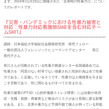
まず、2024年11月23日に開催された「災害時の性暴力①」につい
てのレポートです。
『災害・パンデミックにおける性暴力被害と
対応：性暴力対応看護師SANEを含む対応チー
ムSART』
講師：日本福祉大学福祉社会開発研究所 研究フェロー
一般社団法人フォレンジックヒューマンケアセンター 長江
美代子さん
長江さんが活動されている性暴力救援センター全国連絡会では、
性暴力を「同意のない対等でない強要された性的行為は全て性暴
力である」と定義しているそうです。性暴力は人権侵害を引き起
こす言動であり、性に関わるものすべてが含まれる。
性暴力被害のPTSD（心的外傷後ストレス障害）には自殺や依存
症・失職・貧困・再被害など複合のリスクがあり長期に渡る影響
がある。また、災害や暴力など予測不能で個人が持っている対処