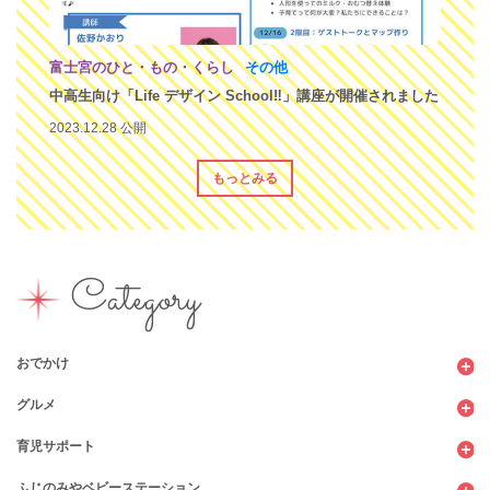
富士宮のひと・もの・くらし
その他
中高生向け「Life デザイン School‼︎」講座が開催されました
2023.12.28 公開
もっとみる
Category
おでかけ
グルメ
観光
育児サポート
ショッピング
カフェ・レストラン
ふじのみやベビーステーション
図書館
パン
子育てサロン