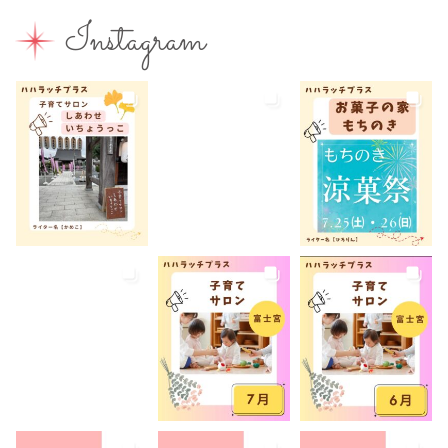
富士山
富士山が見える
富士山世界遺産センター
Instagram
富士山本宮浅間大社
小学生
屋内イベント
屋外イベント
幼児
幼稚園
広報ふじのみや
弁当
我が家のコロナ対策
手土産
授乳室あり
撮影スポット
旅行
有料
有機野菜
未就園児
未就学児
水遊び
求人
洋菓子
無料
産後ケア
病児保育
病後児保育
癒しスポット
美容
老舗店
見学
観光
観光地
託児あり
託児有り
講座
講演会
転入ママ
防災
離乳食持ち込みOK
離乳食販売
雨でも遊べる
音楽
養成講座
駐車場あり