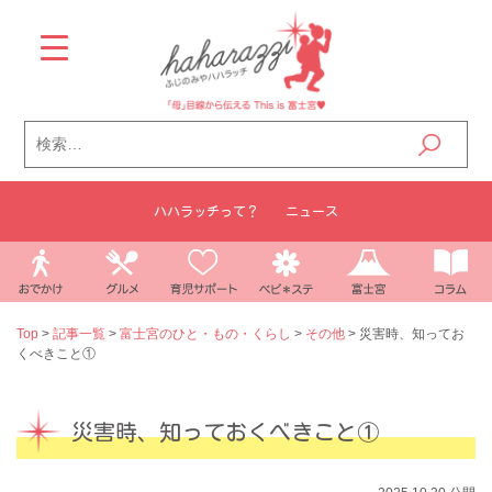
Skip
to
content
検
索:
ハハラッチって？
ニュース
Top
>
記事一覧
>
富士宮のひと・もの・くらし
>
その他
>
災害時、知ってお
くべきこと①
災害時、知っておくべきこと①