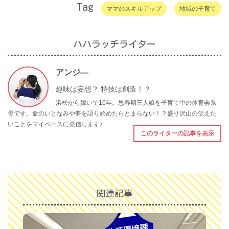
Tag
ママのスキルアップ
地域の子育て
ハハラッチライター
アンジ―
趣味は妄想？ 特技は創造！？
浜松から嫁いで16年。思春期三人娘を子育て中の体育会系
母です。命のいとなみや夢を語り始めたらとまらない！？盛り沢山の伝えた
いことをマイペースに発信します♪
このライターの記事を表示
関連記事