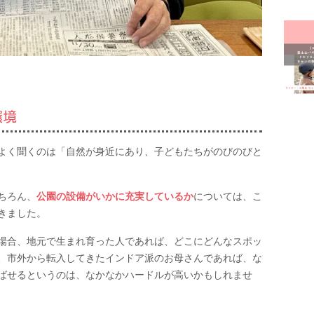
富士
富士
屋内
幼稚
我が
環境
授乳
よく聞くのは「自然が身近にあり、子どもたちがのびのびと
有料
未就
ちろん、
公園の設備がいかに充実しているか
については、こ
きました。
洋菓
場合、地元で生まれ育った人であれば、どこにどんなスポッ
病児
、市外から転入してきたインドア派のお母さんであれば、な
美容
ばせるというのは、なかなかハードルが高いかもしれませ
観光