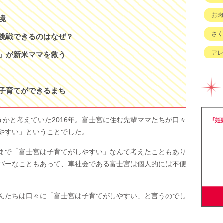
お肉
境
さく
挑戦できるのはなぜ？
アレ
」が新米ママを救う
イベ
子育てができるまち
キッ
グル
かと考えていた2016年。富士宮に住む先輩ママたちが口々
チェ
やすい」ということでした。
ハハ
まで「富士宮は子育てがしやすい」なんて考えたこともあり
バーなこともあって、車社会である富士宮は個人的には不便
バイ
ベビ
んたちは口々に「富士宮は子育てがしやすい」と言うのでし
ベビ