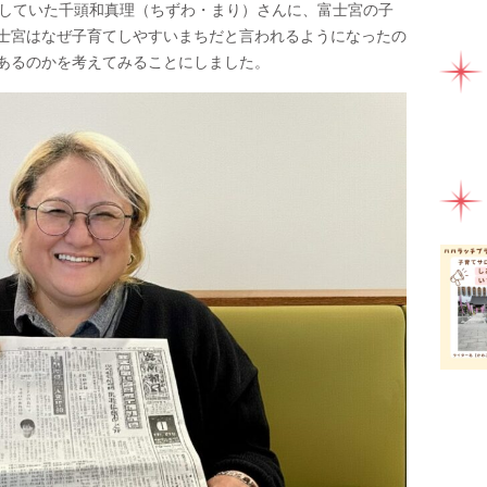
ママ
をしていた千頭和真理（ちずわ・まり）さんに、富士宮の子
士宮はなぜ子育てしやすいまちだと言われるようになったの
ミル
あるのかを考えてみることにしました。
ライ
ラン
一時
健康
助産
園え
女性
子連
子連
富士