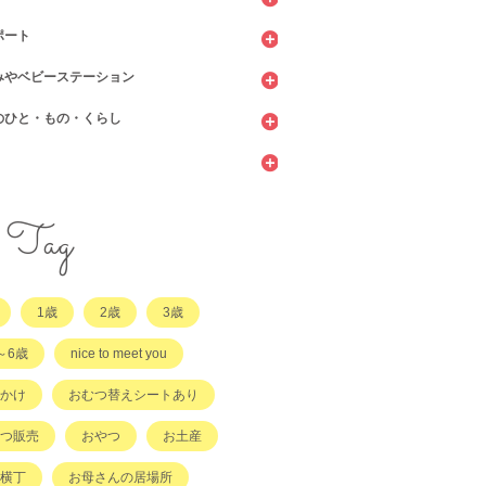
ポート
ッピング
ェ・レストラン
みやベビーステーション
館
てサロン
のひと・もの・くらし
ィーツ
センター
ビニ
当・お惣菜
園・保育園・こども園
施設
サービス
ント
他
サポート
・店舗・その他
・店舗
ラッチ日誌
Tag
事
てコラム
1歳
2歳
3歳
他
～6歳
nice to meet you
かけ
おむつ替えシートあり
つ販売
おやつ
お土産
横丁
お母さんの居場所