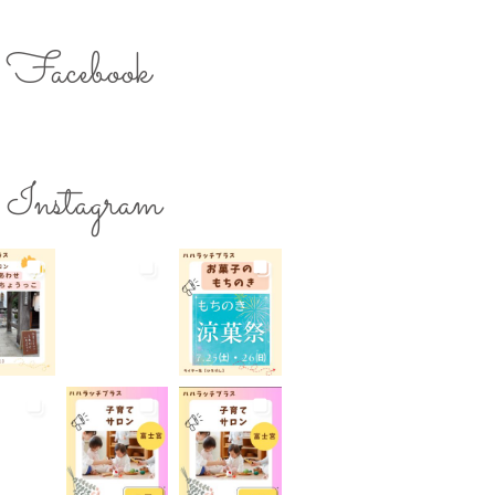
のスキルアップ
ママの息抜き
ク用お湯提供
Facebook
ターズミーティング
ライター募集
チ
レシピ
ワークショップ
保育
一時預かり
個室あり
Instagram
公園
出張写真撮影
院
和菓子
商店街
らび
地域の子育て
夏休み
活躍
子連れ
子連れOK
れイベント
子連れランチ
れ歓迎
富士宮やきそば
宮出身
富士宮産
富士山