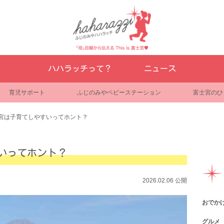
ハハラッチって？
ニュース
育児サポート
ふじのみやベビーステーション
富士宮のひ
宮は子育てしやすいってホント？
いってホント？
2026.02.06 公開
おでか
グルメ
観光