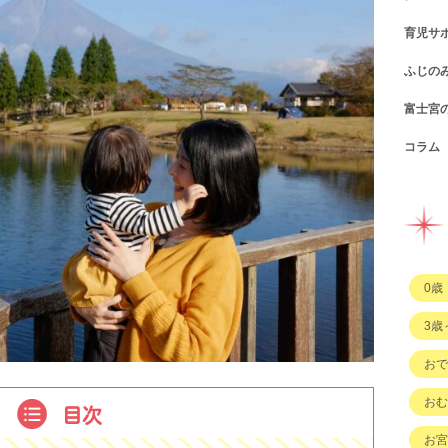
育児サ
ショ
カフ
ふじの
図書
パン
子育
富士宮
公園
スウ
支援
コン
コラム
遊び
お弁
幼稚
公共
行政
イベ
その
市の
企業
企業
ハハ
習い
ひと
子育
もの
0歳
その
3歳
おで
おむ
目次
お宮