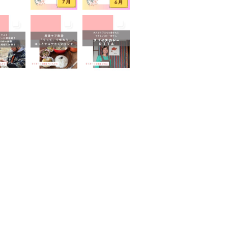
山が見える
富士山世界遺産センター
山本宮浅間大社
小学生
イベント
屋外イベント
幼児
園
広報ふじのみや
弁当
家のコロナ対策
手土産
室あり
撮影スポット
旅行
有機野菜
未就園児
学児
水遊び
求人
子
無料
産後ケア
保育
病後児保育
癒しスポット
老舗店
見学
観光
地
託児あり
託児有り