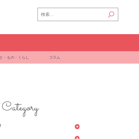
検
索:
と・もの・くらし
コラム
Category
け