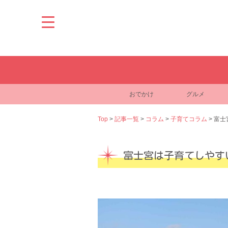
Skip
to
content
おでかけ
グルメ
Top
>
記事一覧
>
コラム
>
子育てコラム
>
富士
富士宮は子育てしやす