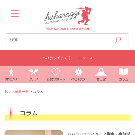
Skip
to
content
検
索:
ハハラッチって？
ニュース
Top
>
記事一覧
>
コラム
コラム
ハハラッチライター２期生・事前説