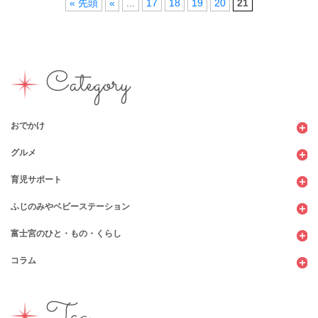
« 先頭
«
...
17
18
19
20
21
Category
おでかけ
グルメ
観光
育児サポート
ショッピング
カフェ・レストラン
ふじのみやベビーステーション
図書館
パン
子育てサロン
富士宮のひと・もの・くらし
公園
スウィーツ
支援センター
コンビニ
コラム
遊び
お弁当・お惣菜
幼稚園・保育園・こども園
公共施設
行政サービス
イベント
その他
市のサポート
企業・店舗・その他
企業・店舗
ハハラッチ日誌
Tag
習い事
ひと
子育てコラム