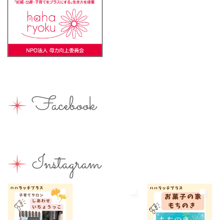
ママの息抜き
ミルク用お湯提供
ライターズミーティング
ライター募集
ランチ
レシピ
ワークショップ
一時保育
一時預かり
個室あり
健康
公園
出張写真撮影
助産院
和菓子
商店街
園えらび
地域の子育て
夏休み
女性活躍
Facebook
子連れ
子連れOK
子連れイベント
子連れランチ
子連れ歓迎
富士宮やきそば
富士宮出身
富士宮産
富士山
富士山が見える
富士山世界遺産センター
Instagram
富士山本宮浅間大社
小学生
屋内イベント
屋外イベント
幼児
幼稚園
広報ふじのみや
弁当
我が家のコロナ対策
手土産
授乳室あり
撮影スポット
旅行
有料
有機野菜
未就園児