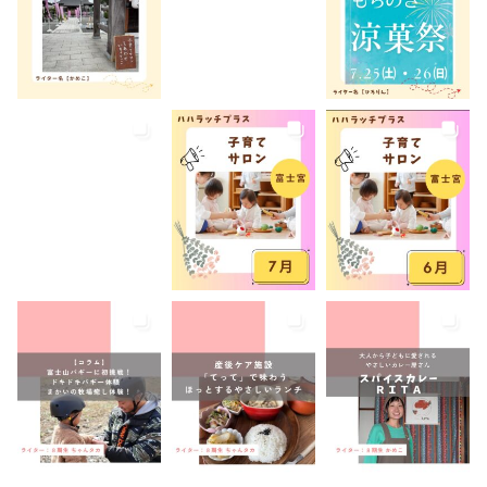
未就学児
水遊び
求人
洋菓子
無料
産後ケア
病児保育
病後児保育
癒しスポット
美容
老舗店
見学
観光
観光地
託児あり
託児有り
講座
講演会
転入ママ
防災
離乳食持ち込みOK
離乳食販売
雨でも遊べる
音楽
養成講座
駐車場あり