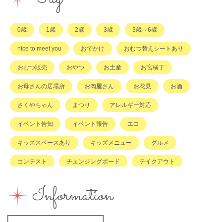
もの
0歳
1歳
2歳
3歳
3歳～6歳
その他
nice to meet you
おでかけ
おむつ替えシートあり
おむつ販売
おやつ
お土産
お宮横丁
お母さんの居場所
お肉屋さん
お花見
お酒
さくやちゃん
まつり
アレルギー対応
イベント告知
イベント報告
エコ
キッズスペースあり
キッズメニュー
グルメ
コンテスト
チェンジングボード
テイクアウト
ハハラッチキャラバン
ハンドメイド
バイキング
Information
バーベキュー
ベビーカーOK
ベビーキープ
ベビ＊ステ
マタニティ
ママのスキルアップ