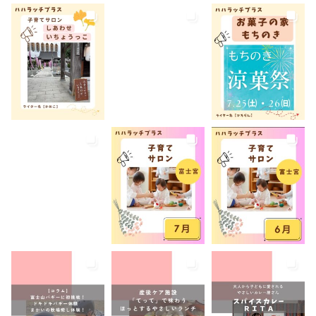
屋外イベント
幼児
幼稚園
広報ふじのみや
弁当
我が家のコロナ対策
手土産
授乳室あり
撮影スポット
旅行
有料
有機野菜
未就園児
未就学児
水遊び
求人
洋菓子
無料
産後ケア
病児保育
病後児保育
癒しスポット
美容
老舗店
見学
観光
観光地
託児あり
託児有り
講座
講演会
転入ママ
防災
離乳食持ち込みOK
離乳食販売
雨でも遊べる
音楽
養成講座
駐車場あり