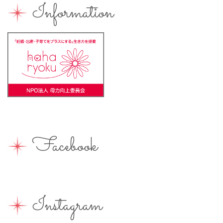
Information
バーベキュー
ベビーカーOK
ベビーキープ
ベビ＊ステ
マタニティ
ママのスキルアップ
ママの息抜き
ミルク用お湯提供
ライターズミーティング
ライター募集
ランチ
レシピ
ワークショップ
一時保育
一時預かり
個室あり
健康
公園
出張写真撮影
助産院
和菓子
商店街
園えらび
地域の子育て
夏休み
女性活躍
Facebook
子連れ
子連れOK
子連れイベント
子連れランチ
子連れ歓迎
富士宮やきそば
富士宮出身
富士宮産
富士山
富士山が見える
富士山世界遺産センター
Instagram
富士山本宮浅間大社
小学生
屋内イベント