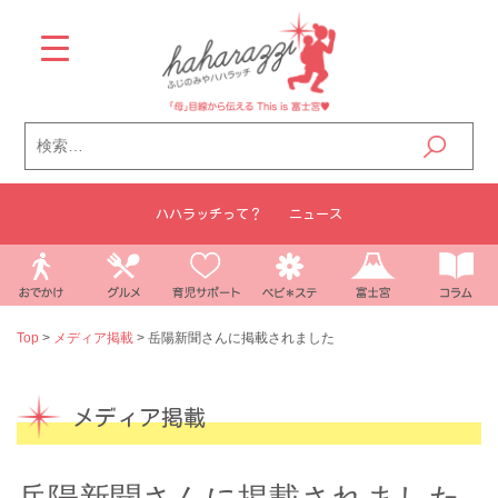
Skip
to
content
検
索:
ハハラッチって？
ニュース
Top
>
メディア掲載
>
岳陽新聞さんに掲載されました
メディア掲載