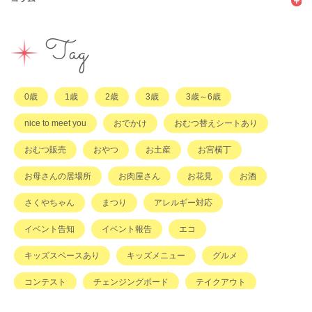
イベント
その他
市のサポート
企業・店舗・その他
企業・店舗
ハハラッチ日誌
Tag
習い事
ひと
子育てコラム
もの
0歳
1歳
2歳
3歳
3歳～6歳
その他
nice to meet you
おでかけ
おむつ替えシートあり
おむつ販売
おやつ
お土産
お宮横丁
お母さんの居場所
お肉屋さん
お花見
お酒
さくやちゃん
まつり
アレルギー対応
イベント告知
イベント報告
エコ
キッズスペースあり
キッズメニュー
グルメ
コンテスト
チェンジングボード
テイクアウト
ハハラッチキャラバン
ハンドメイド
バイキング