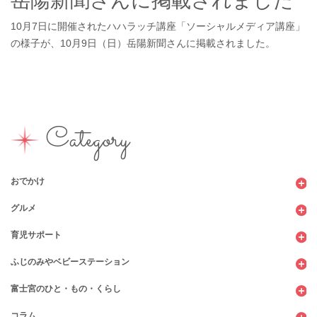
岳陽新聞さんに掲載されました
10月7日に開催されたハハラッチ講座「ソーシャルメディア講座」
の様子が、10月9日（日）岳陽新聞さんに掲載されました。
Category
おでかけ
グルメ
観光
育児サポート
ショッピング
カフェ・レストラン
ふじのみやベビーステーション
図書館
パン
子育てサロン
富士宮のひと・もの・くらし
公園
スウィーツ
支援センター
コンビニ
コラム
遊び
お弁当・お惣菜
幼稚園・保育園・こども園
公共施設
行政サービス