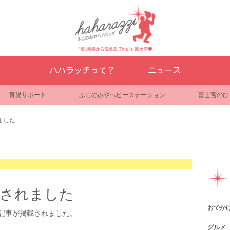
ハハラッチって？
ニュース
育児サポート
ふじのみやベビーステーション
富士宮のひ
ました
載されました
おでか
介記事が掲載されました。
グルメ
観光