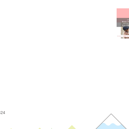
富士
富士
屋内
幼稚
我が
授乳
有料
未就
洋菓
病児
美容
324
観光