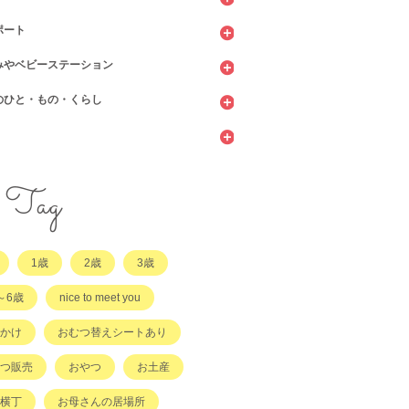
ポート
ッピング
ェ・レストラン
みやベビーステーション
館
てサロン
のひと・もの・くらし
ィーツ
センター
ビニ
当・お惣菜
園・保育園・こども園
施設
サービス
ント
他
サポート
・店舗・その他
・店舗
ラッチ日誌
Tag
事
てコラム
1歳
2歳
3歳
他
～6歳
nice to meet you
かけ
おむつ替えシートあり
つ販売
おやつ
お土産
横丁
お母さんの居場所