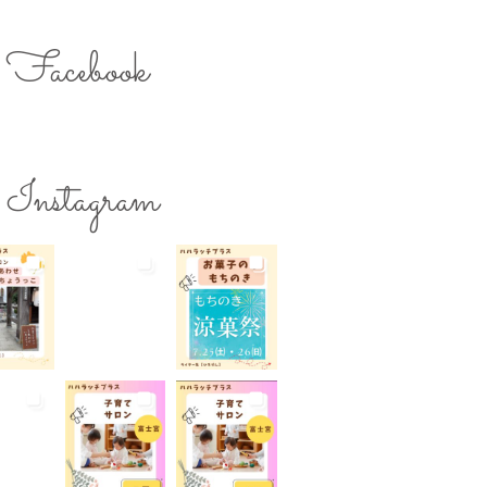
のスキルアップ
ママの息抜き
ク用お湯提供
Facebook
ターズミーティング
ライター募集
チ
レシピ
ワークショップ
保育
一時預かり
個室あり
Instagram
公園
出張写真撮影
院
和菓子
商店街
らび
地域の子育て
夏休み
活躍
子連れ
子連れOK
れイベント
子連れランチ
れ歓迎
富士宮やきそば
宮出身
富士宮産
富士山