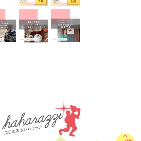
山が見える
富士山世界遺産センター
山本宮浅間大社
小学生
イベント
屋外イベント
幼児
園
広報ふじのみや
弁当
家のコロナ対策
手土産
室あり
撮影スポット
旅行
有機野菜
未就園児
学児
水遊び
求人
子
無料
産後ケア
保育
病後児保育
癒しスポット
老舗店
見学
観光
地
託児あり
託児有り