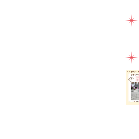
ママ
ミル
ライ
ラン
一時
健康
助産
園え
女性
子連
子連
富士