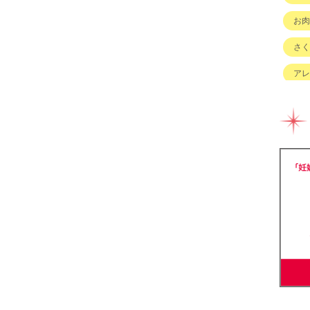
お肉
さく
アレ
イベ
キッ
グル
チェ
ハハ
バイ
ベビ
ベビ