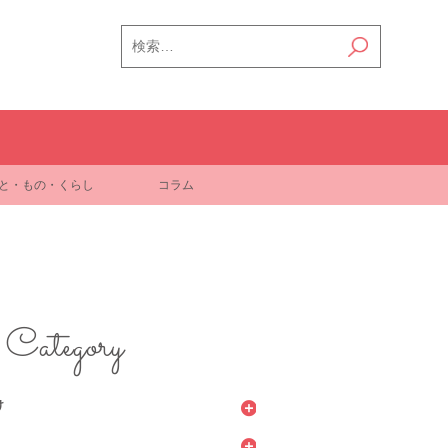
検
索:
と・もの・くらし
コラム
Category
け