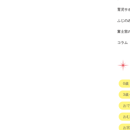
育児サ
ショ
カフ
ふじの
図書
パン
子育
富士宮
公園
スウ
支援
コン
コラム
遊び
お弁
幼稚
公共
行政
イベ
その
市の
企業
企業
ハハ
習い
ひと
子育
もの
0歳
その
3歳
おで
おむ
お宮