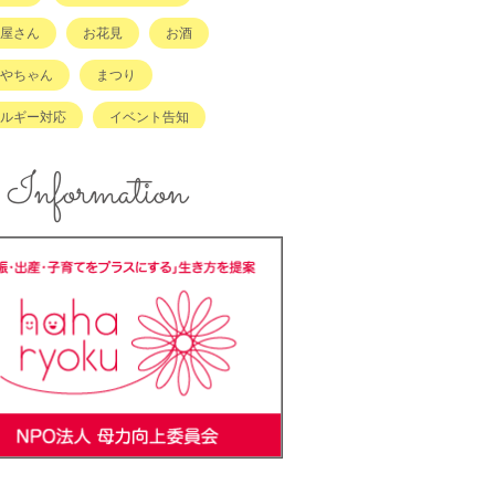
屋さん
お花見
お酒
やちゃん
まつり
ルギー対応
イベント告知
ント報告
エコ
Information
ズスペースあり
キッズメニュー
メ
コンテスト
ンジングボード
テイクアウト
ラッチキャラバン
ハンドメイド
キング
バーベキュー
ーカーOK
ベビーキープ
＊ステ
マタニティ