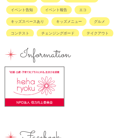
イベント告知
イベント報告
エコ
キッズスペースあり
キッズメニュー
グルメ
コンテスト
チェンジングボード
テイクアウト
ハハラッチキャラバン
ハンドメイド
バイキング
Information
バーベキュー
ベビーカーOK
ベビーキープ
ベビ＊ステ
マタニティ
ママのスキルアップ
ママの息抜き
ミルク用お湯提供
ライターズミーティング
ライター募集
ランチ
レシピ
ワークショップ
一時保育
一時預かり
個室あり
健康
公園
出張写真撮影
助産院
和菓子
商店街
園えらび
地域の子育て
夏休み
女性活躍
Facebook