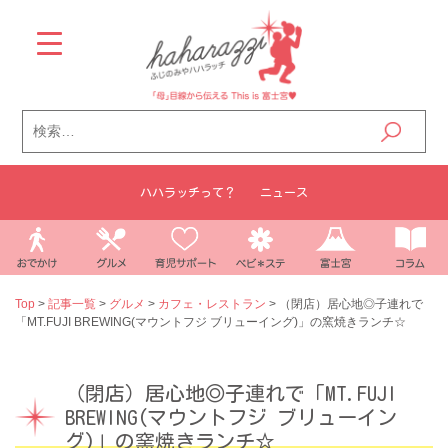
Skip
to
content
検
索:
ハハラッチって？
ニュース
Top
>
記事一覧
>
グルメ
>
カフェ・レストラン
>
（閉店）居心地◎子連れで
「MT.FUJI BREWING(マウントフジ ブリューイング)」の窯焼きランチ☆
（閉店）居心地◎子連れで「MT.FUJI
BREWING(マウントフジ ブリューイン
グ)」の窯焼きランチ☆