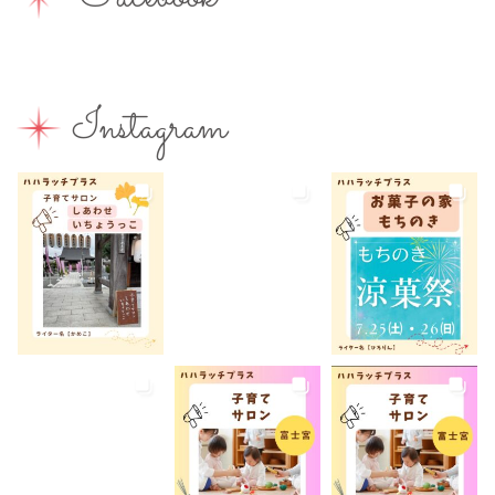
子連れ
子連れOK
子連れイベント
子連れランチ
子連れ歓迎
富士宮やきそば
富士宮出身
富士宮産
富士山
富士山が見える
富士山世界遺産センター
Instagram
富士山本宮浅間大社
小学生
屋内イベント
屋外イベント
幼児
幼稚園
広報ふじのみや
弁当
我が家のコロナ対策
手土産
授乳室あり
撮影スポット
旅行
有料
有機野菜
未就園児
未就学児
水遊び
求人
洋菓子
無料
産後ケア
病児保育
病後児保育
癒しスポット
美容
老舗店
見学
観光
観光地
託児あり
託児有り
講座
講演会
転入ママ
防災
離乳食持ち込みOK
離乳食販売
雨でも遊べる