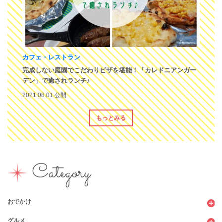
カフェ・レストラン
完成しない庭園でこだわりピザを堪能！「カレドニアンガー
デン」で癒されランチ♪
2021.08.01 公開
もっとみる
Category
おでかけ
グルメ
観光