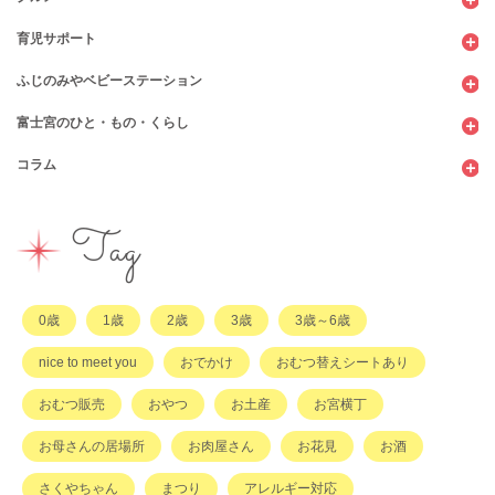
育児サポート
ショッピング
カフェ・レストラン
ふじのみやベビーステーション
図書館
パン
子育てサロン
富士宮のひと・もの・くらし
公園
スウィーツ
支援センター
コンビニ
コラム
遊び
お弁当・お惣菜
幼稚園・保育園・こども園
公共施設
行政サービス
イベント
その他
市のサポート
企業・店舗・その他
企業・店舗
ハハラッチ日誌
Tag
習い事
ひと
子育てコラム
もの
0歳
1歳
2歳
3歳
3歳～6歳
その他
nice to meet you
おでかけ
おむつ替えシートあり
おむつ販売
おやつ
お土産
お宮横丁
お母さんの居場所
お肉屋さん
お花見
お酒
さくやちゃん
まつり
アレルギー対応