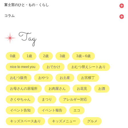
富士宮のひと・もの・くらし
公園
スウィーツ
支援センター
コンビニ
コラム
遊び
お弁当・お惣菜
幼稚園・保育園・こども園
公共施設
行政サービス
イベント
その他
市のサポート
企業・店舗・その他
企業・店舗
ハハラッチ日誌
Tag
習い事
ひと
子育てコラム
もの
0歳
1歳
2歳
3歳
3歳～6歳
その他
nice to meet you
おでかけ
おむつ替えシートあり
おむつ販売
おやつ
お土産
お宮横丁
お母さんの居場所
お肉屋さん
お花見
お酒
さくやちゃん
まつり
アレルギー対応
イベント告知
イベント報告
エコ
キッズスペースあり
キッズメニュー
グルメ