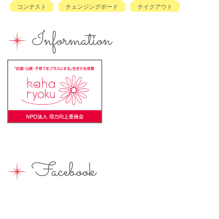
コンテスト
チェンジングボード
テイクアウト
ハハラッチキャラバン
ハンドメイド
バイキング
Information
バーベキュー
ベビーカーOK
ベビーキープ
ベビ＊ステ
マタニティ
ママのスキルアップ
ママの息抜き
ミルク用お湯提供
ライターズミーティング
ライター募集
ランチ
レシピ
ワークショップ
一時保育
一時預かり
個室あり
健康
公園
出張写真撮影
助産院
和菓子
商店街
園えらび
地域の子育て
夏休み
女性活躍
Facebook
子連れ
子連れOK
子連れイベント
子連れランチ
子連れ歓迎
富士宮やきそば
富士宮出身
富士宮産
富士山
富士山が見える
富士山世界遺産センター