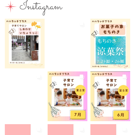
Instagram
富士山本宮浅間大社
小学生
屋内イベント
屋外イベント
幼児
幼稚園
広報ふじのみや
弁当
我が家のコロナ対策
手土産
授乳室あり
撮影スポット
旅行
有料
有機野菜
未就園児
未就学児
水遊び
求人
洋菓子
無料
産後ケア
病児保育
病後児保育
癒しスポット
美容
老舗店
見学
観光
観光地
託児あり
託児有り
講座
講演会
転入ママ
防災
離乳食持ち込みOK
離乳食販売
雨でも遊べる
音楽
養成講座
駐車場あり