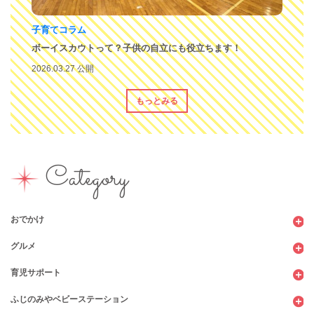
子育てコラム
ボーイスカウトって？子供の自立にも役立ちます！
2026.03.27 公開
もっとみる
Category
おでかけ
グルメ
観光
育児サポート
ショッピング
カフェ・レストラン
ふじのみやベビーステーション
図書館
パン
子育てサロン