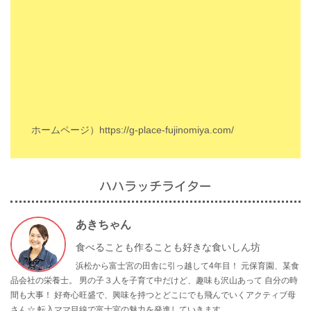
ホームページ）
https://g-place-fujinomiya.com/
ハハラッチライター
あきちゃん
食べることも作ることも好きな食いしん坊
浜松から富士宮の田舎に引っ越して4年目！ 元保育園、某食
品会社の栄養士。 男の子３人を子育て中だけど、趣味も沢山あって 自分の時
間も大事！ 好奇心旺盛で、興味を持つとどこにでも飛んでいくアクティブ母
さん☆ 転入ママ目線で富士宮の魅力を発進していきます。