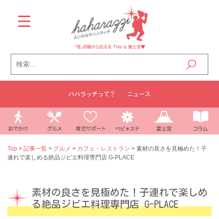
Skip
to
content
検
索:
ハハラッチって？
ニュース
Top
>
記事一覧
>
グルメ
>
カフェ・レストラン
>
素材の良さを見極めた！子
連れで楽しめる絶品ジビエ料理専門店 G-PLACE
素材の良さを見極めた！子連れで楽しめ
る絶品ジビエ料理専門店 G-PLACE