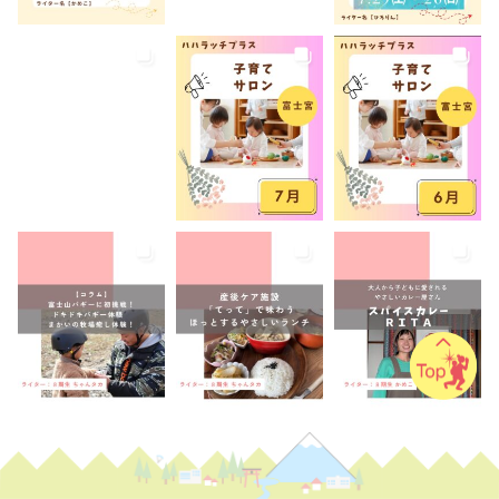
産後ケア
病児保育
病後児保育
癒しスポット
美容
老舗店
見学
観光
観光地
託児あり
託児有り
講座
講演会
転入ママ
防災
離乳食持ち込みOK
離乳食販売
雨でも遊べる
音楽
養成講座
駐車場あり