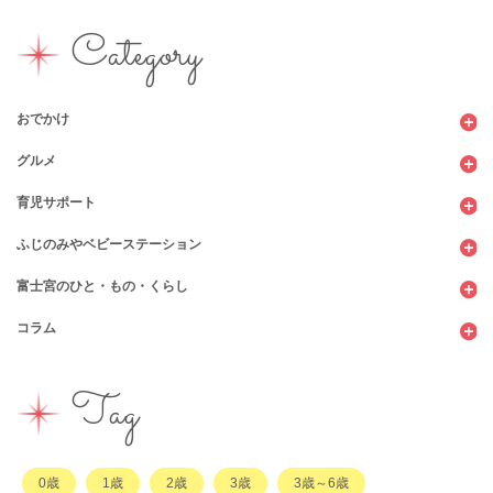
Category
おでかけ
グルメ
観光
育児サポート
ショッピング
カフェ・レストラン
ふじのみやベビーステーション
図書館
パン
子育てサロン
富士宮のひと・もの・くらし
公園
スウィーツ
支援センター
コンビニ
コラム
遊び
お弁当・お惣菜
幼稚園・保育園・こども園
公共施設
行政サービス
イベント
その他
市のサポート
企業・店舗・その他
企業・店舗
ハハラッチ日誌
Tag
習い事
ひと
子育てコラム
もの
0歳
1歳
2歳
3歳
3歳～6歳