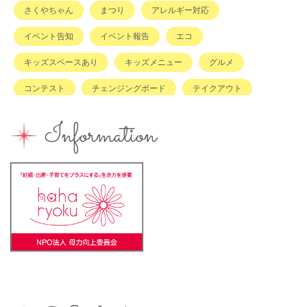
さくやちゃん
まつり
アレルギー対応
イベント告知
イベント報告
エコ
キッズスペースあり
キッズメニュー
グルメ
コンテスト
チェンジングボード
テイクアウト
ハハラッチキャラバン
ハンドメイド
バイキング
Information
バーベキュー
ベビーカーOK
ベビーキープ
ベビ＊ステ
マタニティ
ママのスキルアップ
ママの息抜き
ミルク用お湯提供
ライターズミーティング
ライター募集
ランチ
レシピ
ワークショップ
一時保育
一時預かり
個室あり
健康
公園
出張写真撮影
助産院
和菓子
商店街
園えらび
地域の子育て
夏休み
女性活躍