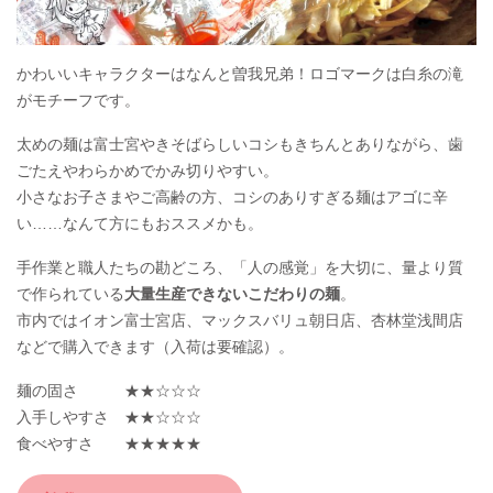
かわいいキャラクターはなんと曽我兄弟！ロゴマークは白糸の滝
がモチーフです。
太めの麺は富士宮やきそばらしいコシもきちんとありながら、歯
ごたえやわらかめでかみ切りやすい。
小さなお子さまやご高齢の方、コシのありすぎる麺はアゴに辛
い……なんて方にもおススメかも。
手作業と職人たちの勘どころ、「人の感覚」を大切に、量より質
で作られている
大量生産できないこだわりの麺
。
市内ではイオン富士宮店、マックスバリュ朝日店、杏林堂浅間店
などで購入できます（入荷は要確認）。
麺の固さ ★★☆☆☆
入手しやすさ ★★☆☆☆
食べやすさ ★★★★★