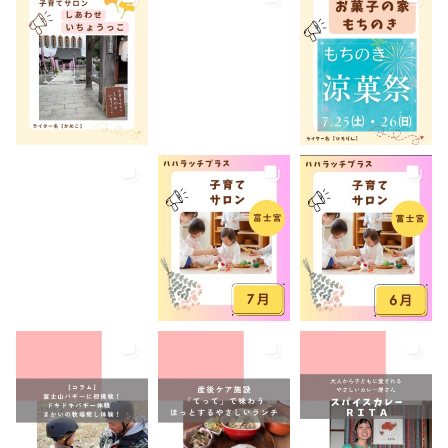
弁当
我が家のコロナ対策
手土産
授乳室あり
撮影スポット
旅行
有料
有機野菜
未就園児
未就学児
水遊び
求人
洋菓子
無料
産後ケア
病児保育
病後児保育
癒しスポット
美容
老舗店
見学
観光
観光地
託児あり
託児有り
講座
講演会
転入ママ
防災
離乳食持ち込みOK
離乳食販売
雨でも遊べる
音楽
養成講座
駐車場あり