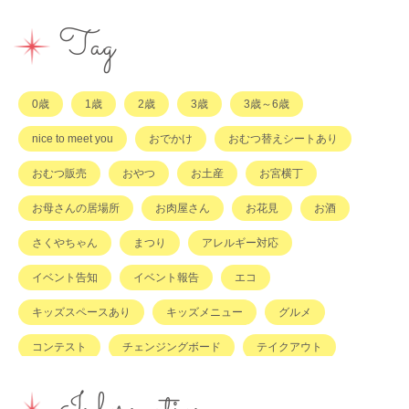
イベント
その他
市のサポート
企業・店舗・その他
企業・店舗
ハハラッチ日誌
Tag
習い事
ひと
子育てコラム
もの
0歳
1歳
2歳
3歳
3歳～6歳
その他
nice to meet you
おでかけ
おむつ替えシートあり
おむつ販売
おやつ
お土産
お宮横丁
お母さんの居場所
お肉屋さん
お花見
お酒
さくやちゃん
まつり
アレルギー対応
イベント告知
イベント報告
エコ
キッズスペースあり
キッズメニュー
グルメ
コンテスト
チェンジングボード
テイクアウト
ハハラッチキャラバン
ハンドメイド
バイキング