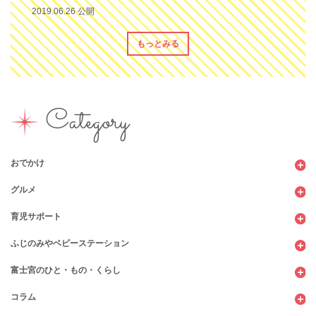
2019.06.26 公開
もっとみる
Category
おでかけ
グルメ
観光
育児サポート
ショッピング
カフェ・レストラン
ふじのみやベビーステーション
図書館
パン
子育てサロン
富士宮のひと・もの・くらし
公園
スウィーツ
支援センター
コンビニ
コラム
遊び
お弁当・お惣菜
幼稚園・保育園・こども園
公共施設
行政サービス