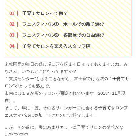
1
子育てサロンって何？
2
フェスティバル① ホールでの親子遊び
3
フェスティバル② 各部屋での自由遊び
4
子育てサロンを支えるスタッフ陣
未就園児の毎日の遊び場に頭を悩ます日々ってありますよね。み
なさん、いつもどこに行ってますか？
＂支援センター”もさることながら、富士宮では地域の＂
子育てサ
ロン
”がとっても盛んで、
市内には１９か所のサロンが開設されています（2018年11月現
在）。
そして、年に１度、その各サロンが一堂に会する
子育てサロンフ
ェスティバル
に参加してきたのでご紹介します！
…が、その前に、実はあまりネットに子育てサロンの情報がな
い????????