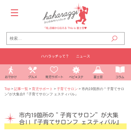
Skip
to
content
検
索:
ハハラッチって？
ニュース
Top
>
記事一覧
>
育児サポート
>
子育てサロン
>
市内19箇所の＂子育てサロ
ン”が大集合!!『子育てサロンフ ェスティバル』
市内19箇所の＂子育てサロン”が大集
合!!『子育てサロンフ ェスティバル』