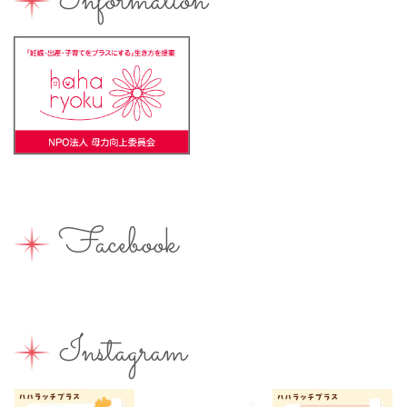
Information
バーベキュー
ベビーカーOK
ベビーキープ
ベビ＊ステ
マタニティ
ママのスキルアップ
ママの息抜き
ミルク用お湯提供
ライターズミーティング
ライター募集
ランチ
レシピ
ワークショップ
一時保育
一時預かり
個室あり
健康
公園
出張写真撮影
助産院
和菓子
商店街
園えらび
地域の子育て
夏休み
女性活躍
Facebook
子連れ
子連れOK
子連れイベント
子連れランチ
子連れ歓迎
富士宮やきそば
富士宮出身
富士宮産
富士山
富士山が見える
富士山世界遺産センター
Instagram
富士山本宮浅間大社
小学生
屋内イベント
屋外イベント
幼児
幼稚園
広報ふじのみや