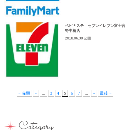
ベビ＊ステ セブンイレブン富士宮
野中橋店
2018.06.30 公開
« 先頭
«
...
3
4
5
6
7
...
»
最後 »
Category