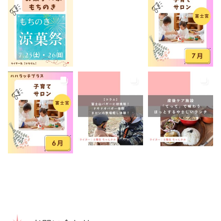
託児あり
託児有り
講座
講演会
転入ママ
防災
離乳食持ち込みOK
離乳食販売
雨でも遊べる
音楽
養成講座
駐車場あり