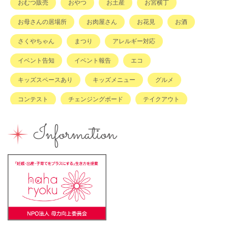
おむつ販売
おやつ
お土産
お宮横丁
お母さんの居場所
お肉屋さん
お花見
お酒
さくやちゃん
まつり
アレルギー対応
イベント告知
イベント報告
エコ
キッズスペースあり
キッズメニュー
グルメ
コンテスト
チェンジングボード
テイクアウト
ハハラッチキャラバン
ハンドメイド
バイキング
Information
バーベキュー
ベビーカーOK
ベビーキープ
ベビ＊ステ
マタニティ
ママのスキルアップ
ママの息抜き
ミルク用お湯提供
ライターズミーティング
ライター募集
ランチ
レシピ
ワークショップ
一時保育
一時預かり
個室あり
健康
公園