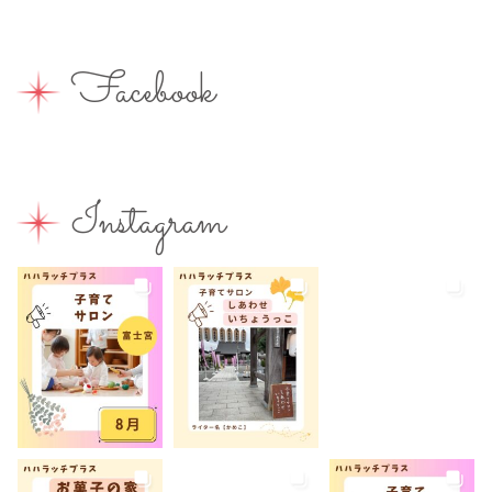
出張写真撮影
助産院
和菓子
商店街
園えらび
地域の子育て
夏休み
女性活躍
Facebook
子連れ
子連れOK
子連れイベント
子連れランチ
子連れ歓迎
富士宮やきそば
富士宮出身
富士宮産
富士山
富士山が見える
富士山世界遺産センター
Instagram
富士山本宮浅間大社
小学生
屋内イベント
屋外イベント
幼児
幼稚園
広報ふじのみや
弁当
我が家のコロナ対策
手土産
授乳室あり
撮影スポット
旅行
有料
有機野菜
未就園児
未就学児
水遊び
求人
洋菓子
無料
産後ケア
病児保育
病後児保育
癒しスポット
美容
老舗店
見学
観光
観光地