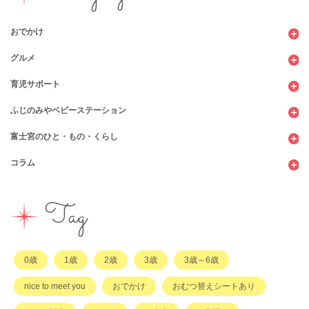
おでかけ
グルメ
観光
育児サポート
ショッピング
カフェ・レストラン
ふじのみやベビーステーション
図書館
パン
子育てサロン
富士宮のひと・もの・くらし
公園
スウィーツ
支援センター
コンビニ
コラム
遊び
お弁当・お惣菜
幼稚園・保育園・こども園
公共施設
行政サービス
イベント
その他
市のサポート
企業・店舗・その他
企業・店舗
ハハラッチ日誌
Tag
習い事
ひと
子育てコラム
もの
0歳
1歳
2歳
3歳
3歳～6歳
その他
nice to meet you
おでかけ
おむつ替えシートあり