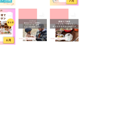
山が見える
富士山世界遺産センター
山本宮浅間大社
小学生
イベント
屋外イベント
幼児
園
広報ふじのみや
弁当
家のコロナ対策
手土産
室あり
撮影スポット
旅行
有機野菜
未就園児
学児
水遊び
求人
子
無料
産後ケア
保育
病後児保育
癒しスポット
老舗店
見学
観光
地
託児あり
託児有り