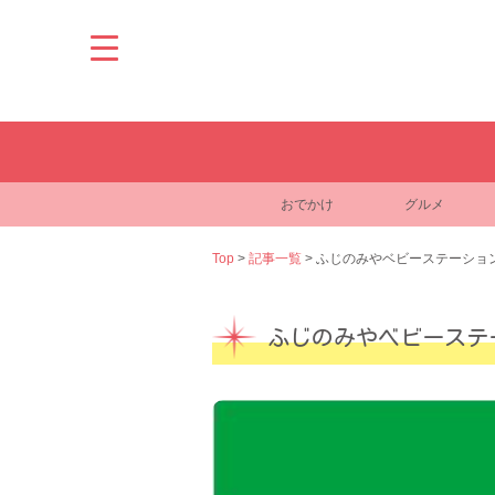
Skip
to
content
おでかけ
グルメ
Top
>
記事一覧
>
ふじのみやベビーステーショ
ふじのみやベビーステ