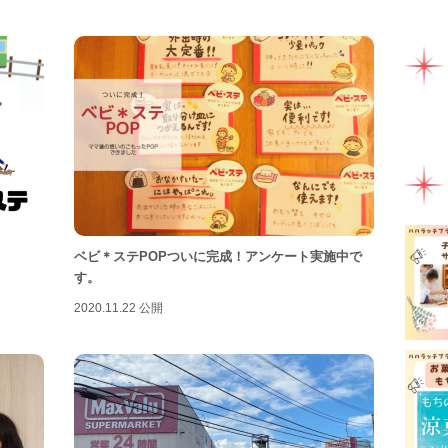
ママ
ミル
ライ
ラン
一時
健康
助産
ベビ＊ステPOPついに完成！アンケート実施中で
園え
す。
女性
2020.11.22 公開
子連
子連
富士