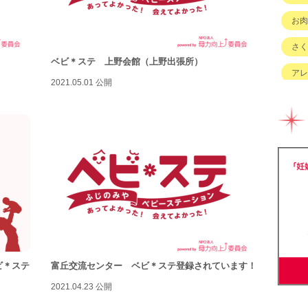
お肉
さく
）
ベビ＊ステ 上野会館（上野出張所）
アレ
2021.05.01 公開
イベ
キッ
グル
チェ
ハハ
バイ
ベビ
ビ＊ステ
富丘交流センター ベビ＊ステ登録されています！
ベビ
2021.04.23 公開