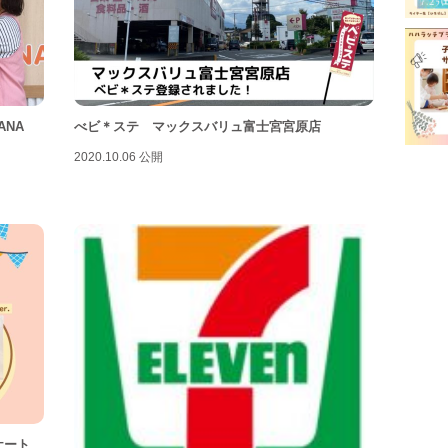
富士
富士
屋内
幼稚
ANA
べビ＊ステ マックスバリュ富士宮宮原店
2020.10.06 公開
我が
授乳
有料
未就
洋菓
病児
美容
観光
ケート