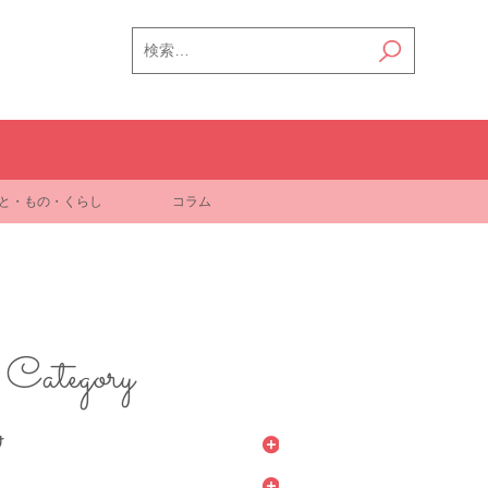
検
索:
と・もの・くらし
コラム
Category
け