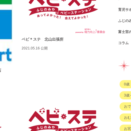
育児サ
ショ
カフ
ふじの
図書
パン
子育
富士宮
公園
スウ
支援
コン
ベビ＊ステ 北山出張所
コラム
遊び
お弁
幼稚
公共
行政
2021.05.16 公開
イベ
その
市の
企業
企業
ハハ
習い
ひと
子育
店
もの
0歳
その
3歳
おで
おむ
お宮