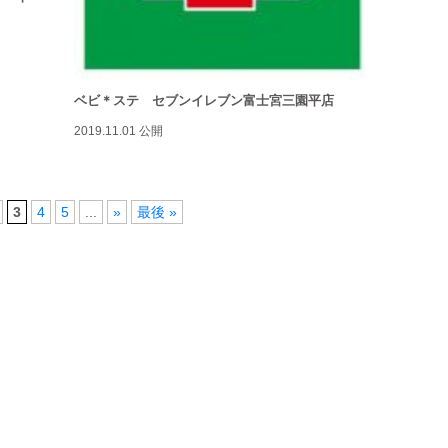
講座
離乳
雨で
ベビ＊ステ セブンイレブン富士宮三園平店
駐車
2019.11.01 公開
3
4
5
...
»
最後 »