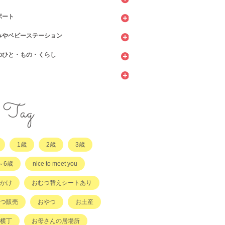
ポート
ッピング
ェ・レストラン
みやベビーステーション
館
てサロン
のひと・もの・くらし
ィーツ
センター
ビニ
当・お惣菜
園・保育園・こども園
施設
サービス
ント
他
サポート
・店舗・その他
・店舗
ラッチ日誌
Tag
事
てコラム
1歳
2歳
3歳
他
～6歳
nice to meet you
かけ
おむつ替えシートあり
つ販売
おやつ
お土産
横丁
お母さんの居場所