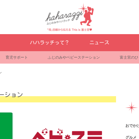
ハハラッチって？
ニュース
育児サポート
ふじのみやベビーステーション
富士宮のひ
ン
ーション
おでか
グルメ
観光