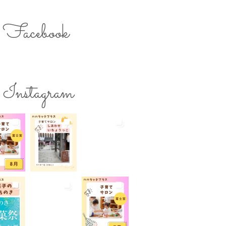
のスキルアップ
ママの息抜き
ク用お湯提供
Facebook
ターズミーティング
ライター募集
チ
レシピ
ワークショップ
保育
一時預かり
個室あり
Instagram
公園
出張写真撮影
院
和菓子
商店街
らび
地域の子育て
夏休み
活躍
子連れ
子連れOK
れイベント
子連れランチ
れ歓迎
富士宮やきそば
宮出身
富士宮産
富士山