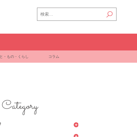
検
索:
と・もの・くらし
コラム
Category
け