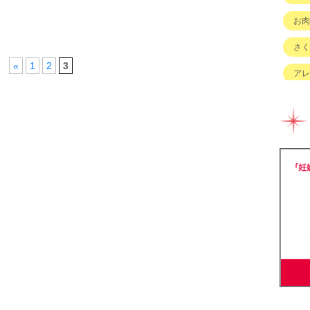
お肉
さく
«
1
2
3
アレ
イベ
キッ
グル
チェ
ハハ
バイ
ベビ
ベビ