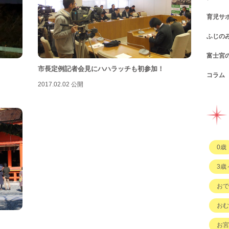
育児サ
ショ
カフ
ふじの
図書
パン
子育
富士宮
公園
スウ
支援
コン
市長定例記者会見にハハラッチも初参加！
コラム
遊び
お弁
幼稚
公共
行政
2017.02.02 公開
イベ
その
市の
企業
企業
ハハ
習い
ひと
子育
もの
0歳
その
3歳
おで
おむ
お宮