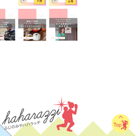
山が見える
富士山世界遺産センター
山本宮浅間大社
小学生
イベント
屋外イベント
幼児
園
広報ふじのみや
弁当
家のコロナ対策
手土産
室あり
撮影スポット
旅行
有機野菜
未就園児
学児
水遊び
求人
子
無料
産後ケア
保育
病後児保育
癒しスポット
老舗店
見学
観光
地
託児あり
託児有り