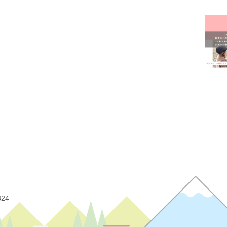
富士
富士
屋内
幼稚
我が
授乳
有料
未就
洋菓
病児
美容
324
観光