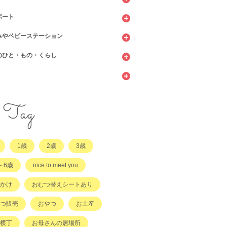
ポート
ッピング
ェ・レストラン
みやベビーステーション
館
てサロン
のひと・もの・くらし
ィーツ
センター
ビニ
当・お惣菜
園・保育園・こども園
施設
サービス
ント
他
サポート
・店舗・その他
・店舗
ラッチ日誌
Tag
事
てコラム
1歳
2歳
3歳
他
～6歳
nice to meet you
かけ
おむつ替えシートあり
つ販売
おやつ
お土産
横丁
お母さんの居場所