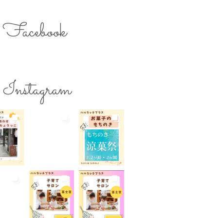
のスキルアップ
ママの息抜き
ク用お湯提供
Facebook
ターズミーティング
ライター募集
チ
レシピ
ワークショップ
保育
一時預かり
個室あり
Instagram
公園
出張写真撮影
院
和菓子
商店街
らび
地域の子育て
夏休み
活躍
子連れ
子連れOK
れイベント
子連れランチ
れ歓迎
富士宮やきそば
宮出身
富士宮産
富士山