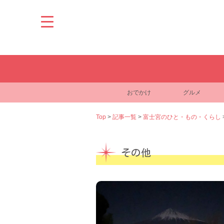
Skip
to
content
おでかけ
グルメ
Top
>
記事一覧
>
富士宮のひと・もの・くらし
その他