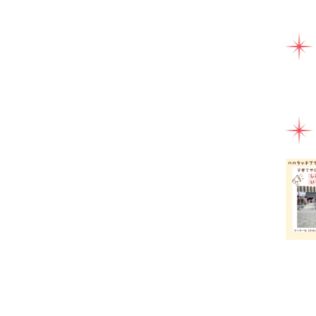
ママ
ミル
ライ
ラン
一時
健康
助産
園え
女性
子連
子連
富士