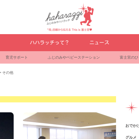
ハハラッチって？
ニュース
育児サポート
ふじのみやベビーステーション
富士宮のひ
>
その他
おでか
グルメ
観光