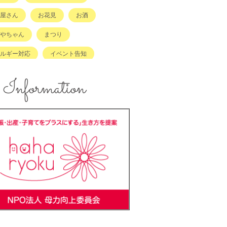
屋さん
お花見
お酒
やちゃん
まつり
ルギー対応
イベント告知
ント報告
エコ
Information
ズスペースあり
キッズメニュー
メ
コンテスト
ンジングボード
テイクアウト
ラッチキャラバン
ハンドメイド
キング
バーベキュー
ーカーOK
ベビーキープ
＊ステ
マタニティ