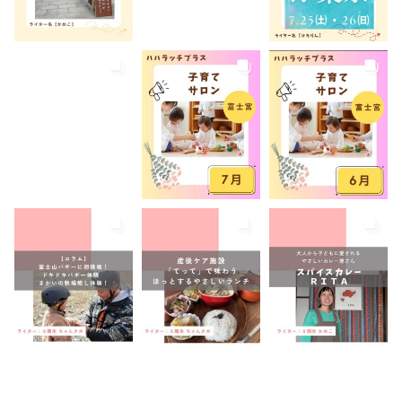
産後ケア
病児保育
病後児保育
癒しスポット
美容
老舗店
見学
観光
観光地
託児あり
託児有り
講座
講演会
転入ママ
防災
離乳食持ち込みOK
離乳食販売
雨でも遊べる
音楽
養成講座
駐車場あり