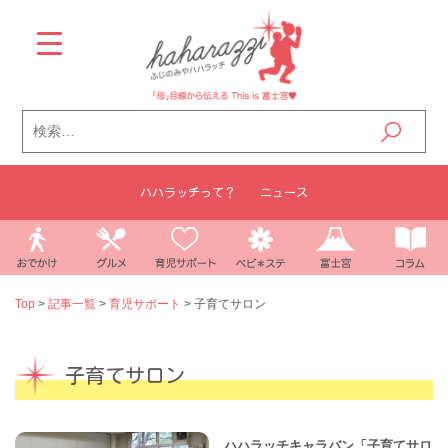
Skip
to
content
検
索:
ハハラッチって？
ニュース
Top
>
記事一覧
>
育児サポート
>
子育てサロン
子育てサロン
ハハラッチキャラバン「子育てサロ