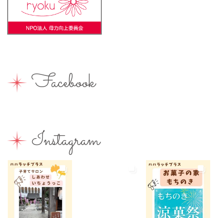
ライター募集
ランチ
レシピ
ワークショップ
一時保育
一時預かり
個室あり
健康
公園
出張写真撮影
助産院
和菓子
商店街
園えらび
地域の子育て
夏休み
女性活躍
Facebook
子連れ
子連れOK
子連れイベント
子連れランチ
子連れ歓迎
富士宮やきそば
富士宮出身
富士宮産
富士山
富士山が見える
富士山世界遺産センター
Instagram
富士山本宮浅間大社
小学生
屋内イベント
屋外イベント
幼児
幼稚園
広報ふじのみや
弁当
我が家のコロナ対策
手土産
授乳室あり
撮影スポット
旅行
有料
有機野菜
未就園児
未就学児
水遊び
求人
洋菓子
無料