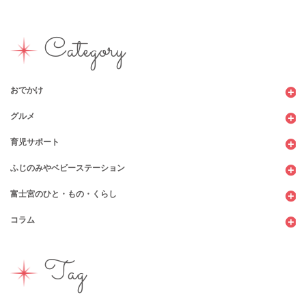
Category
おでかけ
グルメ
観光
育児サポート
ショッピング
カフェ・レストラン
ふじのみやベビーステーション
図書館
パン
子育てサロン
富士宮のひと・もの・くらし
公園
スウィーツ
支援センター
コンビニ
コラム
遊び
お弁当・お惣菜
幼稚園・保育園・こども園
公共施設
行政サービス
イベント
その他
市のサポート
企業・店舗・その他
企業・店舗
ハハラッチ日誌
Tag
習い事
ひと
子育てコラム
もの