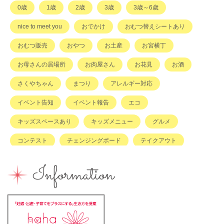
0歳
1歳
2歳
3歳
3歳～6歳
その他
nice to meet you
おでかけ
おむつ替えシートあり
おむつ販売
おやつ
お土産
お宮横丁
お母さんの居場所
お肉屋さん
お花見
お酒
さくやちゃん
まつり
アレルギー対応
イベント告知
イベント報告
エコ
キッズスペースあり
キッズメニュー
グルメ
コンテスト
チェンジングボード
テイクアウト
ハハラッチキャラバン
ハンドメイド
バイキング
Information
バーベキュー
ベビーカーOK
ベビーキープ
ベビ＊ステ
マタニティ
ママのスキルアップ
ママの息抜き
ミルク用お湯提供
ライターズミーティング