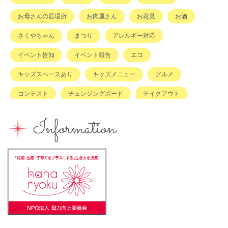
お母さんの居場所
お肉屋さん
お花見
お酒
さくやちゃん
まつり
アレルギー対応
イベント告知
イベント報告
エコ
キッズスペースあり
キッズメニュー
グルメ
コンテスト
チェンジングボード
テイクアウト
ハハラッチキャラバン
ハンドメイド
バイキング
Information
バーベキュー
ベビーカーOK
ベビーキープ
ベビ＊ステ
マタニティ
ママのスキルアップ
ママの息抜き
ミルク用お湯提供
ライターズミーティング
ライター募集
ランチ
レシピ
ワークショップ
一時保育
一時預かり
個室あり
健康
公園