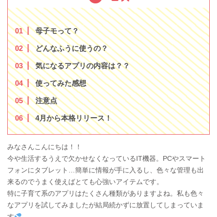
1
母子モって？
2
どんなふうに使うの？
3
気になるアプリの内容は？？
4
使ってみた感想
5
注意点
6
4月から本格リリース！
みなさんこんにちは！！
今や生活するうえで欠かせなくなっているIT機器。PCやスマート
フォンにタブレット…簡単に情報が手に入るし、色々な管理も出
来るのでうまく使えばとても心強いアイテムです。
特に子育て系のアプリはたくさん種類がありますよね。私も色々
なアプリを試してみましたが結局続かずに放置してしまっていま
す