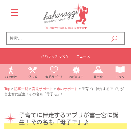
Skip
to
content
検
索:
ハハラッチって？
ニュース
Top
>
記事一覧
>
育児サポート
>
市のサポート
>
子育てに伴走するアプリが
富士宮に誕生！その名も「母子モ」♪
子育てに伴走するアプリが富士宮に誕
生！その名も「母子モ」♪