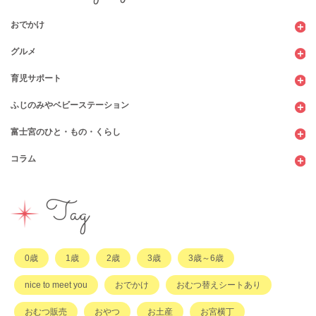
おでかけ
グルメ
観光
育児サポート
ショッピング
カフェ・レストラン
ふじのみやベビーステーション
図書館
パン
子育てサロン
富士宮のひと・もの・くらし
公園
スウィーツ
支援センター
コンビニ
コラム
遊び
お弁当・お惣菜
幼稚園・保育園・こども園
公共施設
行政サービス
イベント
その他
市のサポート
企業・店舗・その他
企業・店舗
ハハラッチ日誌
Tag
習い事
ひと
子育てコラム
もの
0歳
1歳
2歳
3歳
3歳～6歳
その他
nice to meet you
おでかけ
おむつ替えシートあり
おむつ販売
おやつ
お土産
お宮横丁