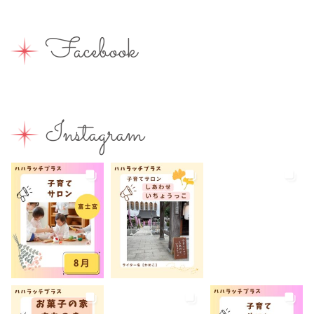
出張写真撮影
助産院
和菓子
商店街
園えらび
地域の子育て
夏休み
女性活躍
Facebook
子連れ
子連れOK
子連れイベント
子連れランチ
子連れ歓迎
富士宮やきそば
富士宮出身
富士宮産
富士山
富士山が見える
富士山世界遺産センター
Instagram
富士山本宮浅間大社
小学生
屋内イベント
屋外イベント
幼児
幼稚園
広報ふじのみや
弁当
我が家のコロナ対策
手土産
授乳室あり
撮影スポット
旅行
有料
有機野菜
未就園児
未就学児
水遊び
求人
洋菓子
無料
産後ケア
病児保育
病後児保育
癒しスポット
美容
老舗店
見学
観光
観光地