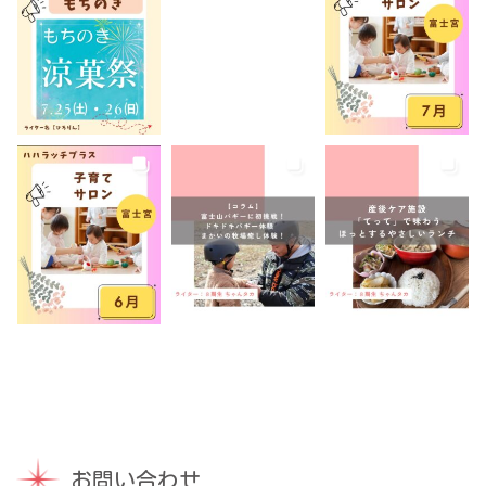
託児あり
託児有り
講座
講演会
転入ママ
防災
離乳食持ち込みOK
離乳食販売
雨でも遊べる
音楽
養成講座
駐車場あり
お問い合わせ