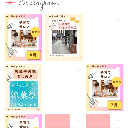
Instagram
富士山本宮浅間大社
小学生
屋内イベント
屋外イベント
幼児
幼稚園
広報ふじのみや
弁当
我が家のコロナ対策
手土産
授乳室あり
撮影スポット
旅行
有料
有機野菜
未就園児
未就学児
水遊び
求人
洋菓子
無料
産後ケア
病児保育
病後児保育
癒しスポット
美容
老舗店
見学
観光
観光地
託児あり
託児有り
講座
講演会
転入ママ
防災
離乳食持ち込みOK
離乳食販売
雨でも遊べる
音楽
養成講座
駐車場あり