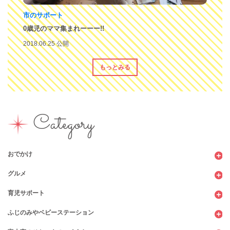
市のサポート
0歳児のママ集まれーーー!!
2018.06.25 公開
もっとみる
Category
おでかけ
グルメ
観光
育児サポート
ショッピング
カフェ・レストラン
ふじのみやベビーステーション
図書館
パン
子育てサロン