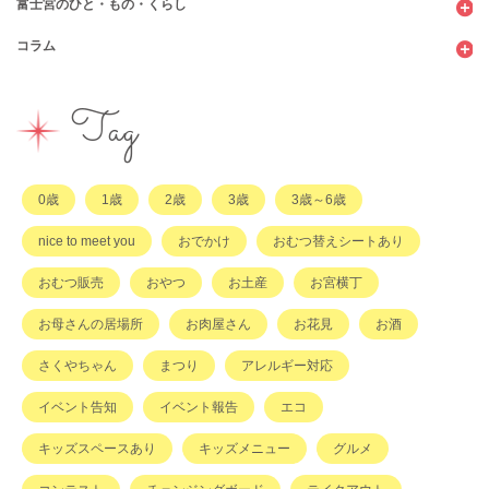
富士宮のひと・もの・くらし
公園
スウィーツ
支援センター
コンビニ
コラム
遊び
お弁当・お惣菜
幼稚園・保育園・こども園
公共施設
行政サービス
イベント
その他
市のサポート
企業・店舗・その他
企業・店舗
ハハラッチ日誌
Tag
習い事
ひと
子育てコラム
もの
0歳
1歳
2歳
3歳
3歳～6歳
その他
nice to meet you
おでかけ
おむつ替えシートあり
おむつ販売
おやつ
お土産
お宮横丁
お母さんの居場所
お肉屋さん
お花見
お酒
さくやちゃん
まつり
アレルギー対応
イベント告知
イベント報告
エコ
キッズスペースあり
キッズメニュー
グルメ