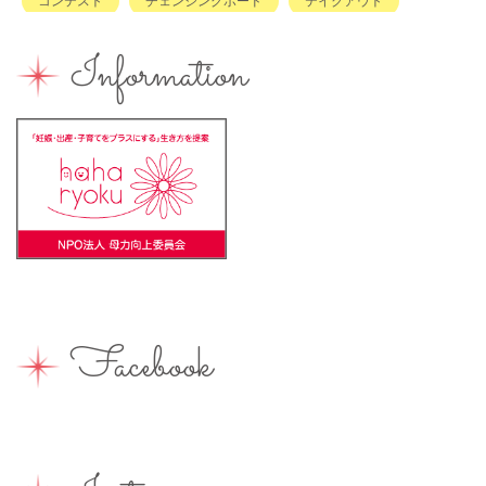
コンテスト
チェンジングボード
テイクアウト
ハハラッチキャラバン
ハンドメイド
バイキング
Information
バーベキュー
ベビーカーOK
ベビーキープ
ベビ＊ステ
マタニティ
ママのスキルアップ
ママの息抜き
ミルク用お湯提供
ライターズミーティング
ライター募集
ランチ
レシピ
ワークショップ
一時保育
一時預かり
個室あり
健康
公園
出張写真撮影
助産院
和菓子
商店街
園えらび
地域の子育て
夏休み
女性活躍
Facebook
子連れ
子連れOK
子連れイベント
子連れランチ
子連れ歓迎
富士宮やきそば
富士宮出身
富士宮産
富士山
富士山が見える
富士山世界遺産センター