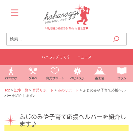
Skip
to
content
検
索:
ハハラッチって？
ニュース
Top
>
記事一覧
>
育児サポート
>
市のサポート
>
ふじのみや子育て応援ヘル
パーを紹介します♪
ふじのみや子育て応援ヘルパーを紹介し
ます♪