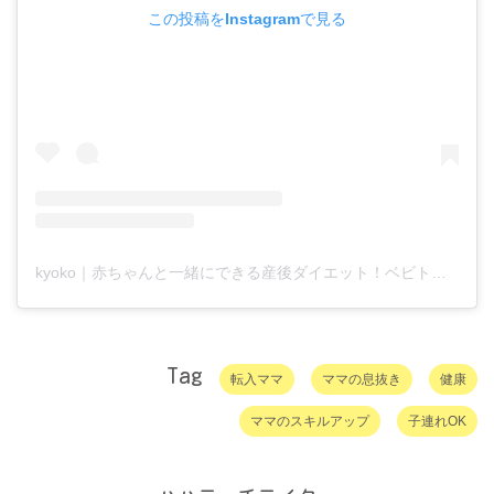
この投稿をInstagramで見る
kyoko｜赤ちゃんと一緒にできる産後ダイエット！ベビトレヨガ富士・富士宮(@kyoko.yoga2021)がシェアした投稿
Tag
転入ママ
ママの息抜き
健康
ママのスキルアップ
子連れOK