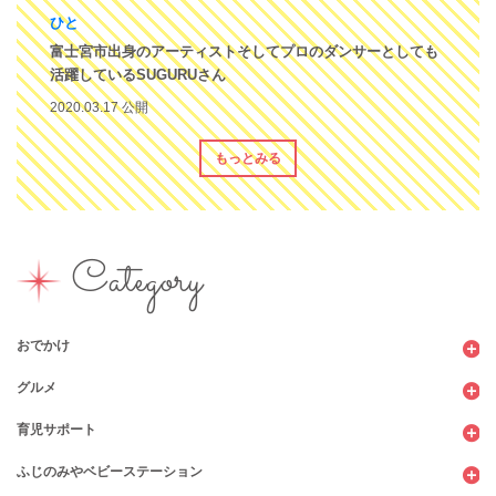
ひと
富士宮市出身のアーティストそしてプロのダンサーとしても
活躍しているSUGURUさん
2020.03.17 公開
もっとみる
Category
おでかけ
グルメ
観光
育児サポート
ショッピング
カフェ・レストラン
ふじのみやベビーステーション
図書館
パン
子育てサロン