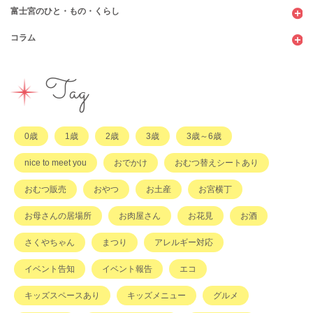
富士宮のひと・もの・くらし
公園
スウィーツ
支援センター
コンビニ
コラム
遊び
お弁当・お惣菜
幼稚園・保育園・こども園
公共施設
行政サービス
イベント
その他
市のサポート
企業・店舗・その他
企業・店舗
ハハラッチ日誌
Tag
習い事
ひと
子育てコラム
もの
0歳
1歳
2歳
3歳
3歳～6歳
その他
nice to meet you
おでかけ
おむつ替えシートあり
おむつ販売
おやつ
お土産
お宮横丁
お母さんの居場所
お肉屋さん
お花見
お酒
さくやちゃん
まつり
アレルギー対応
イベント告知
イベント報告
エコ
キッズスペースあり
キッズメニュー
グルメ