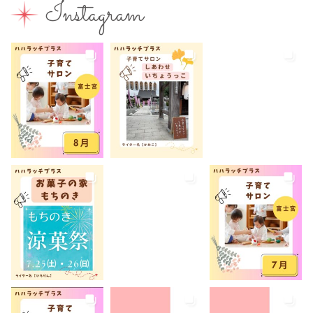
Instagram
富士山本宮浅間大社
小学生
屋内イベント
屋外イベント
幼児
幼稚園
広報ふじのみや
弁当
我が家のコロナ対策
手土産
授乳室あり
撮影スポット
旅行
有料
有機野菜
未就園児
未就学児
水遊び
求人
洋菓子
無料
産後ケア
病児保育
病後児保育
癒しスポット
美容
老舗店
見学
観光
観光地
託児あり
託児有り
講座
講演会
転入ママ
防災
離乳食持ち込みOK
離乳食販売
雨でも遊べる
音楽
養成講座
駐車場あり