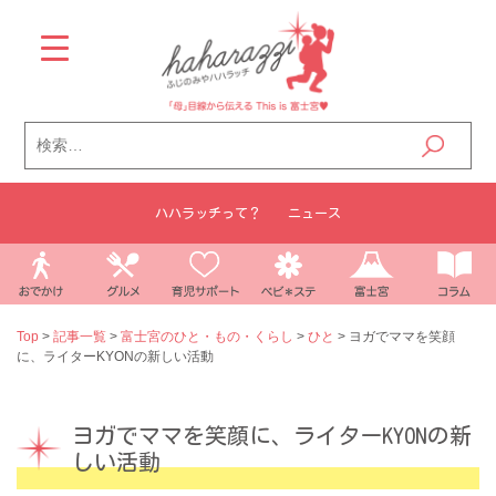
Skip
to
content
検
索:
ハハラッチって？
ニュース
Top
>
記事一覧
>
富士宮のひと・もの・くらし
>
ひと
>
ヨガでママを笑顔
に、ライターKYONの新しい活動
ヨガでママを笑顔に、ライターKYONの新
しい活動