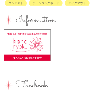
コンテスト
チェンジングボード
テイクアウト
ハハラッチキャラバン
ハンドメイド
バイキング
Information
バーベキュー
ベビーカーOK
ベビーキープ
ベビ＊ステ
マタニティ
ママのスキルアップ
ママの息抜き
ミルク用お湯提供
ライターズミーティング
ライター募集
ランチ
レシピ
ワークショップ
一時保育
一時預かり
個室あり
健康
公園
出張写真撮影
助産院
和菓子
商店街
園えらび
地域の子育て
夏休み
女性活躍
Facebook
子連れ
子連れOK
子連れイベント
子連れランチ
子連れ歓迎
富士宮やきそば
富士宮出身
富士宮産
富士山
富士山が見える
富士山世界遺産センター