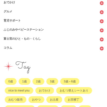
おでかけ
グルメ
観光
育児サポート
ショッピング
カフェ・レストラン
ふじのみやベビーステーション
図書館
パン
子育てサロン
富士宮のひと・もの・くらし
公園
スウィーツ
支援センター
コンビニ
コラム
遊び
お弁当・お惣菜
幼稚園・保育園・こども園
公共施設
行政サービス
イベント
その他
市のサポート
企業・店舗・その他
企業・店舗
ハハラッチ日誌
Tag
習い事
ひと
子育てコラム
もの
0歳
1歳
2歳
3歳
3歳～6歳
その他
nice to meet you
おでかけ
おむつ替えシートあり
おむつ販売
おやつ
お土産
お宮横丁