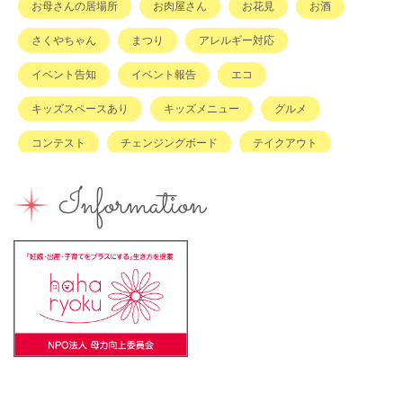
お母さんの居場所
お肉屋さん
お花見
お酒
さくやちゃん
まつり
アレルギー対応
イベント告知
イベント報告
エコ
キッズスペースあり
キッズメニュー
グルメ
コンテスト
チェンジングボード
テイクアウト
ハハラッチキャラバン
ハンドメイド
バイキング
Information
バーベキュー
ベビーカーOK
ベビーキープ
ベビ＊ステ
マタニティ
ママのスキルアップ
ママの息抜き
ミルク用お湯提供
ライターズミーティング
ライター募集
ランチ
レシピ
ワークショップ
一時保育
一時預かり
個室あり
健康
公園
出張写真撮影
助産院
和菓子
商店街