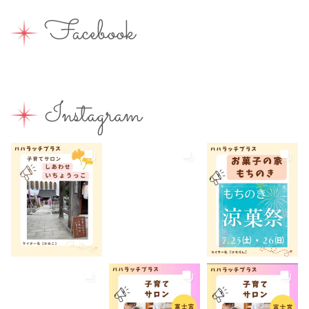
園えらび
地域の子育て
夏休み
女性活躍
Facebook
子連れ
子連れOK
子連れイベント
子連れランチ
子連れ歓迎
富士宮やきそば
富士宮出身
富士宮産
富士山
富士山が見える
富士山世界遺産センター
Instagram
富士山本宮浅間大社
小学生
屋内イベント
屋外イベント
幼児
幼稚園
広報ふじのみや
弁当
我が家のコロナ対策
手土産
授乳室あり
撮影スポット
旅行
有料
有機野菜
未就園児
未就学児
水遊び
求人
洋菓子
無料
産後ケア
病児保育
病後児保育
癒しスポット
美容
老舗店
見学
観光
観光地
託児あり
託児有り
講座
講演会
転入ママ