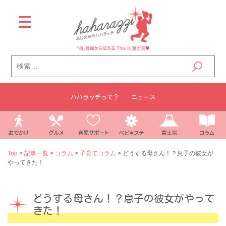
Skip
to
content
検
索:
ハハラッチって？
ニュース
Top
>
記事一覧
>
コラム
>
子育てコラム
>
どうする母さん！？息子の彼女が
やってきた！
どうする母さん！？息子の彼女がやって
きた！