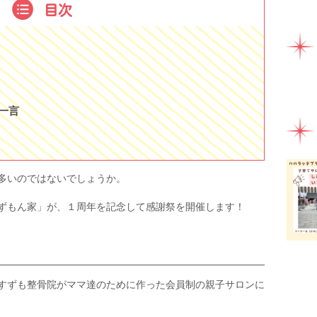
ママ
目次
ミル
ライ
ラン
一時
一言
健康
助産
多いのではないでしょうか。
園え
ずもん家」が、１周年を記念して感謝祭を開催します！
女性
子連
子連
すずも整骨院がママ達のために作った会員制の親子サロンに
富士