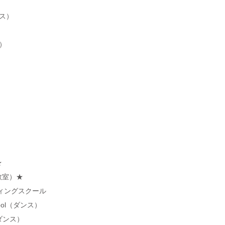
ース）
ド）
★
教室）★
ーディングスクール
hool（ダンス）
s（ダンス）