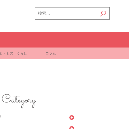
検
索:
と・もの・くらし
コラム
Category
け