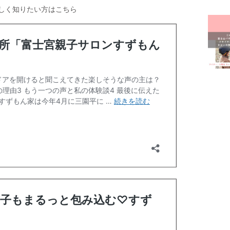
富士
しく知りたい方はこちら
富士
屋内
幼稚
我が
授乳
有料
未就
洋菓
病児
美容
観光