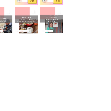
山が見える
富士山世界遺産センター
山本宮浅間大社
小学生
イベント
屋外イベント
幼児
園
広報ふじのみや
弁当
家のコロナ対策
手土産
室あり
撮影スポット
旅行
有機野菜
未就園児
学児
水遊び
求人
子
無料
産後ケア
保育
病後児保育
癒しスポット
老舗店
見学
観光
地
託児あり
託児有り