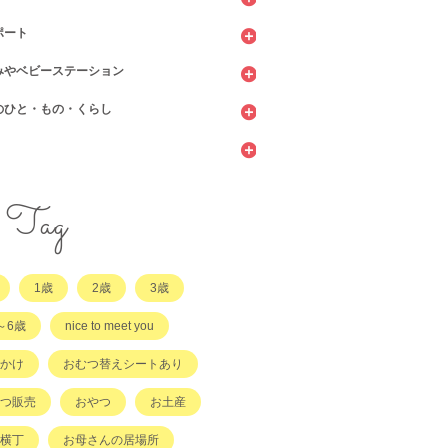
ポート
ッピング
ェ・レストラン
みやベビーステーション
館
てサロン
のひと・もの・くらし
ィーツ
センター
ビニ
当・お惣菜
園・保育園・こども園
施設
サービス
ント
他
サポート
・店舗・その他
・店舗
ラッチ日誌
Tag
事
てコラム
1歳
2歳
3歳
他
～6歳
nice to meet you
かけ
おむつ替えシートあり
つ販売
おやつ
お土産
横丁
お母さんの居場所