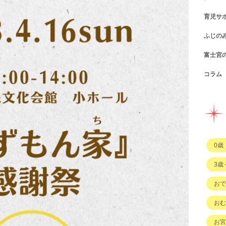
育児サ
ショ
カフ
ふじの
図書
パン
子育
富士宮
公園
スウ
支援
コン
コラム
遊び
お弁
幼稚
公共
行政
イベ
その
市の
企業
企業
ハハ
習い
ひと
子育
もの
0歳
その
3歳
おで
おむ
お宮