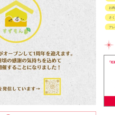
お肉
さく
アレ
イベ
キッ
グル
チェ
ハハ
バイ
ベビ
ベビ