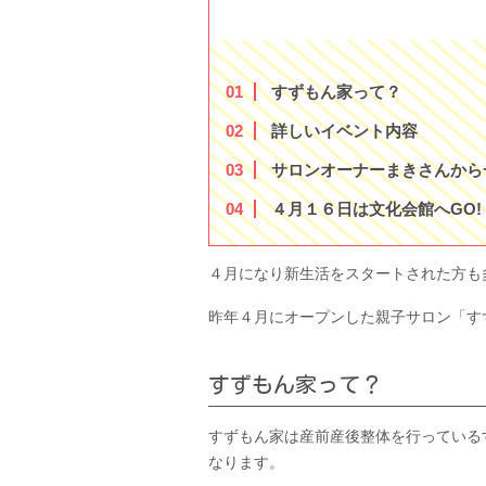
1
すずもん家って？
2
詳しいイベント内容
3
サロンオーナーまきさんから
4
４月１６日は文化会館へGO!
４月になり新生活をスタートされた方も
昨年４月にオープンした親子サロン「す
すずもん家って？
すずもん家は産前産後整体を行っている
なります。