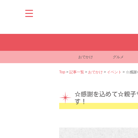
Skip
to
content
おでかけ
グルメ
Top
>
記事一覧
>
おでかけ
>
イベント
>
☆感謝
☆感謝を込めて☆親子
す！