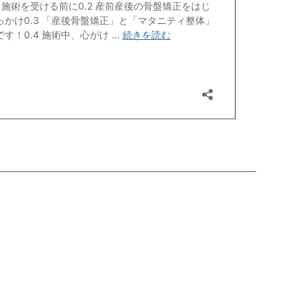
講座
離乳
雨で
駐車