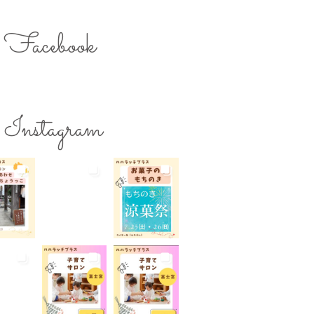
のスキルアップ
ママの息抜き
ク用お湯提供
Facebook
ターズミーティング
ライター募集
チ
レシピ
ワークショップ
保育
一時預かり
個室あり
Instagram
公園
出張写真撮影
院
和菓子
商店街
らび
地域の子育て
夏休み
活躍
子連れ
子連れOK
れイベント
子連れランチ
れ歓迎
富士宮やきそば
宮出身
富士宮産
富士山