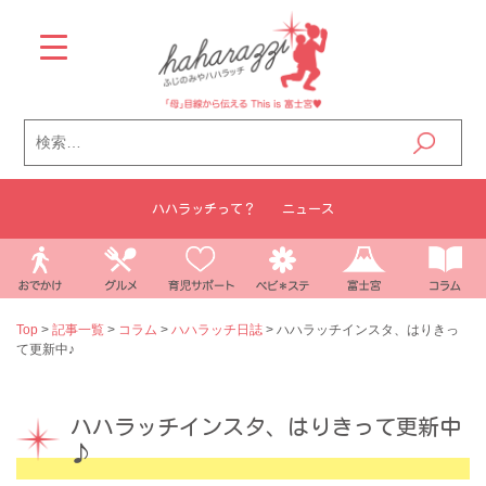
Skip
to
content
検
索:
ハハラッチって？
ニュース
Top
>
記事一覧
>
コラム
>
ハハラッチ日誌
>
ハハラッチインスタ、はりきっ
て更新中♪
ハハラッチインスタ、はりきって更新中
♪