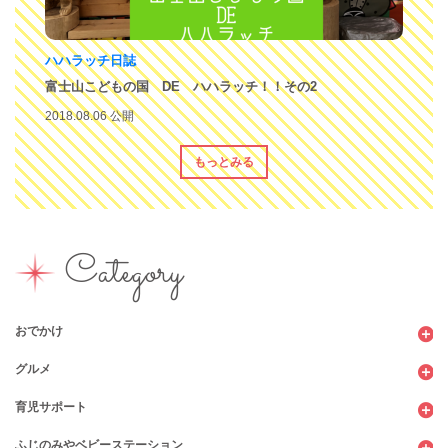
ハハラッチ日誌
富士山こどもの国 DE ハハラッチ！！その2
2018.08.06 公開
もっとみる
Category
おでかけ
グルメ
観光
育児サポート
ショッピング
カフェ・レストラン
ふじのみやベビーステーション
図書館
パン
子育てサロン