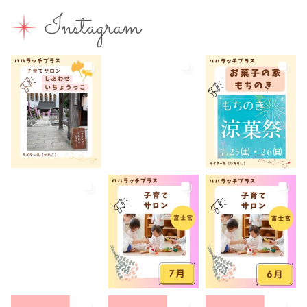
富士山
富士山が見える
富士山世界遺産センター
Instagram
富士山本宮浅間大社
小学生
屋内イベント
屋外イベント
幼児
幼稚園
広報ふじのみや
弁当
我が家のコロナ対策
手土産
授乳室あり
撮影スポット
旅行
有料
有機野菜
未就園児
未就学児
水遊び
求人
洋菓子
無料
産後ケア
病児保育
病後児保育
癒しスポット
美容
老舗店
見学
観光
観光地
託児あり
託児有り
講座
講演会
転入ママ
防災
離乳食持ち込みOK
離乳食販売
雨でも遊べる
音楽
養成講座
駐車場あり