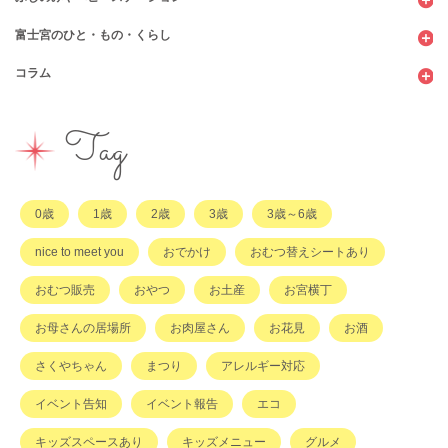
富士宮のひと・もの・くらし
公園
スウィーツ
支援センター
コンビニ
コラム
遊び
お弁当・お惣菜
幼稚園・保育園・こども園
公共施設
行政サービス
イベント
その他
市のサポート
企業・店舗・その他
企業・店舗
ハハラッチ日誌
Tag
習い事
ひと
子育てコラム
もの
0歳
1歳
2歳
3歳
3歳～6歳
その他
nice to meet you
おでかけ
おむつ替えシートあり
おむつ販売
おやつ
お土産
お宮横丁
お母さんの居場所
お肉屋さん
お花見
お酒
さくやちゃん
まつり
アレルギー対応
イベント告知
イベント報告
エコ
キッズスペースあり
キッズメニュー
グルメ