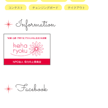
コンテスト
チェンジングボード
テイクアウト
ハハラッチキャラバン
ハンドメイド
バイキング
Information
バーベキュー
ベビーカーOK
ベビーキープ
ベビ＊ステ
マタニティ
ママのスキルアップ
ママの息抜き
ミルク用お湯提供
ライターズミーティング
ライター募集
ランチ
レシピ
ワークショップ
一時保育
一時預かり
個室あり
健康
公園
出張写真撮影
助産院
和菓子
商店街
園えらび
地域の子育て
夏休み
女性活躍
Facebook
子連れ
子連れOK
子連れイベント
子連れランチ
子連れ歓迎
富士宮やきそば
富士宮出身
富士宮産