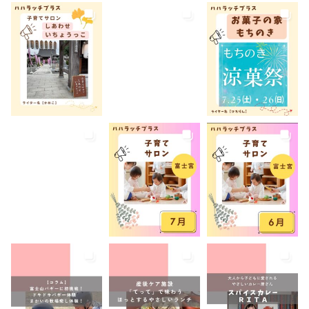
屋外イベント
幼児
幼稚園
広報ふじのみや
弁当
我が家のコロナ対策
手土産
授乳室あり
撮影スポット
旅行
有料
有機野菜
未就園児
未就学児
水遊び
求人
洋菓子
無料
産後ケア
病児保育
病後児保育
癒しスポット
美容
老舗店
見学
観光
観光地
託児あり
託児有り
講座
講演会
転入ママ
防災
離乳食持ち込みOK
離乳食販売
雨でも遊べる
音楽
養成講座
駐車場あり