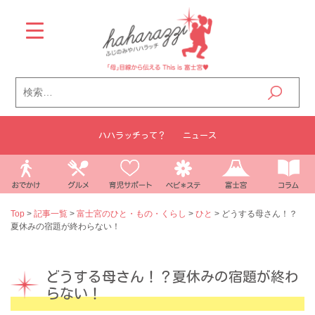
Skip
to
content
検
索:
ハハラッチって？
ニュース
Top
>
記事一覧
>
富士宮のひと・もの・くらし
>
ひと
>
どうする母さん！？
夏休みの宿題が終わらない！
どうする母さん！？夏休みの宿題が終わ
らない！