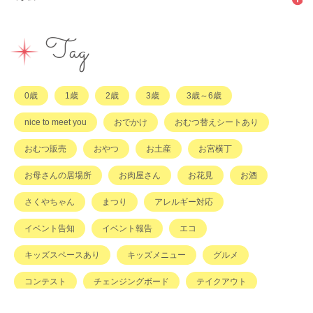
イベント
その他
市のサポート
企業・店舗・その他
企業・店舗
ハハラッチ日誌
Tag
習い事
ひと
子育てコラム
もの
0歳
1歳
2歳
3歳
3歳～6歳
その他
nice to meet you
おでかけ
おむつ替えシートあり
おむつ販売
おやつ
お土産
お宮横丁
お母さんの居場所
お肉屋さん
お花見
お酒
さくやちゃん
まつり
アレルギー対応
イベント告知
イベント報告
エコ
キッズスペースあり
キッズメニュー
グルメ
コンテスト
チェンジングボード
テイクアウト
ハハラッチキャラバン
ハンドメイド
バイキング