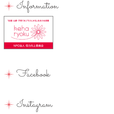
Information
バーベキュー
ベビーカーOK
ベビーキープ
ベビ＊ステ
マタニティ
ママのスキルアップ
ママの息抜き
ミルク用お湯提供
ライターズミーティング
ライター募集
ランチ
レシピ
ワークショップ
一時保育
一時預かり
個室あり
健康
公園
出張写真撮影
助産院
和菓子
商店街
園えらび
地域の子育て
夏休み
女性活躍
Facebook
子連れ
子連れOK
子連れイベント
子連れランチ
子連れ歓迎
富士宮やきそば
富士宮出身
富士宮産
富士山
富士山が見える
富士山世界遺産センター
Instagram
富士山本宮浅間大社
小学生
屋内イベント