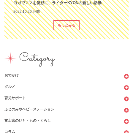
ヨガでママを笑顔に、ライターKYONの新しい活動
2022.10.26 公開
もっとみる
Category
おでかけ
グルメ
観光
育児サポート
ショッピング
カフェ・レストラン
ふじのみやベビーステーション
図書館
パン
子育てサロン
富士宮のひと・もの・くらし
公園
スウィーツ
支援センター
コンビニ
コラム
遊び
お弁当・お惣菜
幼稚園・保育園・こども園
公共施設
行政サービス