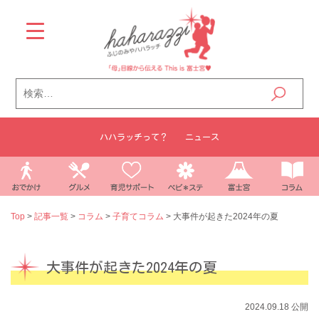
Skip
to
content
検
索:
ハハラッチって？
ニュース
Top
>
記事一覧
>
コラム
>
子育てコラム
>
大事件が起きた2024年の夏
大事件が起きた2024年の夏
2024.09.18 公開