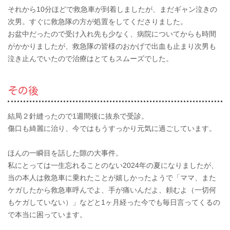
それから10分ほどで救急車が到着しましたが、まだギャン泣きの
次男。すぐに救急隊の方が処置をしてくださりました。
お盆中だったので受け入れ先も少なく、病院についてからも時間
がかかりましたが、救急隊の皆様のおかげで出血も止まり次男も
泣き止んでいたので治療はとてもスムーズでした。
その後
結局２針縫ったので1週間後に抜糸で受診。
傷口も綺麗に治り、今ではもうすっかり元気に過ごしています。
ほんの一瞬目を話した隙の大事件。
私にとっては一生忘れることのない2024年の夏になりましたが、
当の本人は救急車に乗れたことが嬉しかったようで「ママ、また
ケガしたから救急車呼んでよ、手が痛いんだよ、頼むよ（一切何
もケガしていない）」などと1ヶ月経った今でも毎日言ってくるの
で本当に困っています。