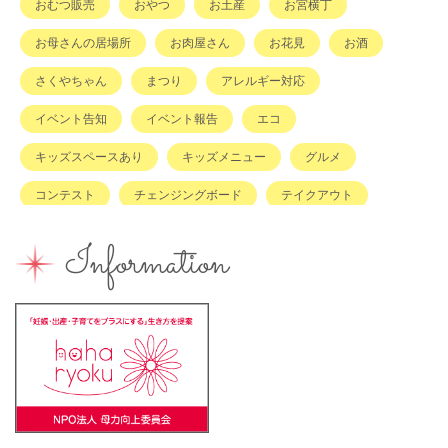
おむつ販売
おやつ
お土産
お宮横丁
お母さんの居場所
お肉屋さん
お花見
お酒
さくやちゃん
まつり
アレルギー対応
イベント告知
イベント報告
エコ
キッズスペースあり
キッズメニュー
グルメ
コンテスト
チェンジングボード
テイクアウト
ハハラッチキャラバン
ハンドメイド
バイキング
Information
バーベキュー
ベビーカーOK
ベビーキープ
ベビ＊ステ
マタニティ
ママのスキルアップ
ママの息抜き
ミルク用お湯提供
ライターズミーティング
ライター募集
ランチ
レシピ
ワークショップ
一時保育
一時預かり
個室あり
健康
公園