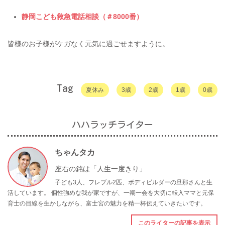
静岡こども救急電話相談（＃8000番）
皆様のお子様がケガなく元気に過ごせますように。
Tag
夏休み
3歳
2歳
1歳
0歳
ハハラッチライター
ちゃんタカ
座右の銘は「人生一度きり」
子ども3人、フレブル2匹、ボディビルダーの旦那さんと生
活しています。 個性強めな我が家ですが、一期一会を大切に転入ママと元保
育士の目線を生かしながら、富士宮の魅力を精一杯伝えていきたいです。
このライターの記事を表示