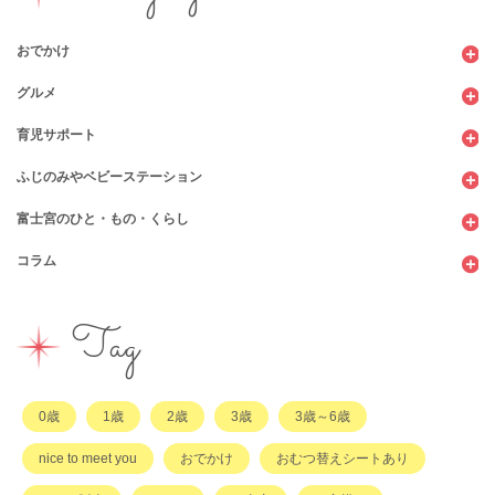
おでかけ
グルメ
観光
育児サポート
ショッピング
カフェ・レストラン
ふじのみやベビーステーション
図書館
パン
子育てサロン
富士宮のひと・もの・くらし
公園
スウィーツ
支援センター
コンビニ
コラム
遊び
お弁当・お惣菜
幼稚園・保育園・こども園
公共施設
行政サービス
イベント
その他
市のサポート
企業・店舗・その他
企業・店舗
ハハラッチ日誌
Tag
習い事
ひと
子育てコラム
もの
0歳
1歳
2歳
3歳
3歳～6歳
その他
nice to meet you
おでかけ
おむつ替えシートあり