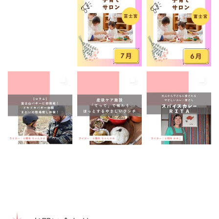
託児あり
託児有り
講座
講演会
転入ママ
防災
離乳食持ち込みOK
離乳食販売
雨でも遊べる
音楽
養成講座
駐車場あり