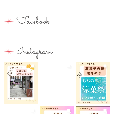
出張写真撮影
助産院
和菓子
商店街
園えらび
地域の子育て
夏休み
女性活躍
Facebook
子連れ
子連れOK
子連れイベント
子連れランチ
子連れ歓迎
富士宮やきそば
富士宮出身
富士宮産
富士山
富士山が見える
富士山世界遺産センター
Instagram
富士山本宮浅間大社
小学生
屋内イベント
屋外イベント
幼児
幼稚園
広報ふじのみや
弁当
我が家のコロナ対策
手土産
授乳室あり
撮影スポット
旅行
有料
有機野菜
未就園児
未就学児
水遊び
求人
洋菓子
無料
産後ケア
病児保育
病後児保育
癒しスポット
美容
老舗店
見学
観光
観光地