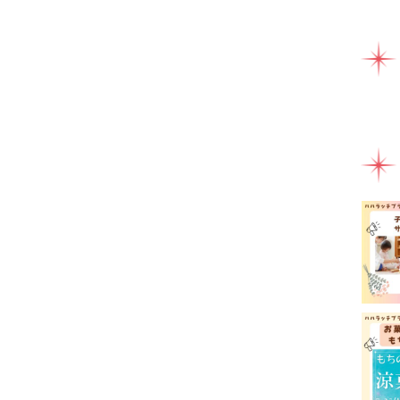
ママ
ミル
ライ
ラン
一時
健康
助産
園え
女性
子連
子連
富士