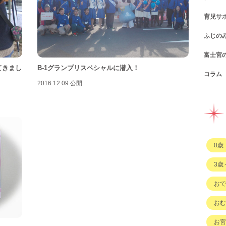
育児サ
ショ
カフ
ふじの
図書
パン
子育
富士宮
公園
スウ
支援
コン
てきまし
B-1グランプリスペシャルに潜入！
コラム
遊び
お弁
幼稚
公共
行政
2016.12.09 公開
イベ
その
市の
企業
企業
ハハ
習い
ひと
子育
もの
0歳
その
3歳
おで
おむ
お宮