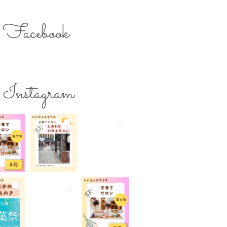
のスキルアップ
ママの息抜き
ク用お湯提供
Facebook
ターズミーティング
ライター募集
チ
レシピ
ワークショップ
保育
一時預かり
個室あり
Instagram
公園
出張写真撮影
院
和菓子
商店街
らび
地域の子育て
夏休み
活躍
子連れ
子連れOK
れイベント
子連れランチ
れ歓迎
富士宮やきそば
宮出身
富士宮産
富士山