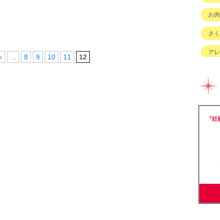
！
お肉
さく
アレ
«
...
8
9
10
11
12
イベ
キッ
グル
チェ
ハハ
バイ
ベビ
ベビ