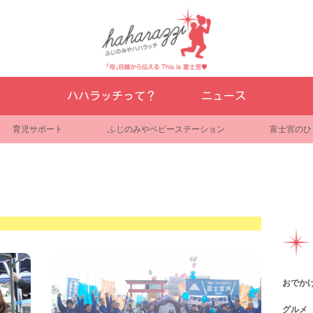
ハハラッチって？
ニュース
育児サポート
ふじのみやベビーステーション
富士宮のひ
おでか
グルメ
観光