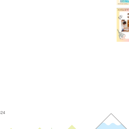
富士
富士
屋内
幼稚
我が
授乳
有料
未就
洋菓
病児
美容
324
観光