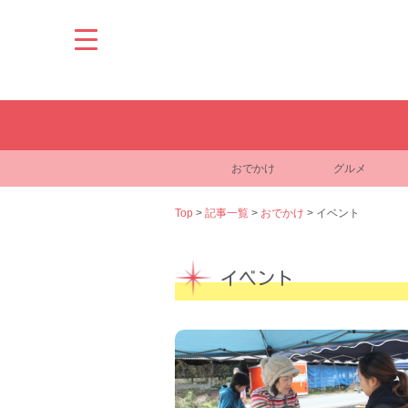
Skip
to
content
おでかけ
グルメ
Top
>
記事一覧
>
おでかけ
>
イベント
イベント