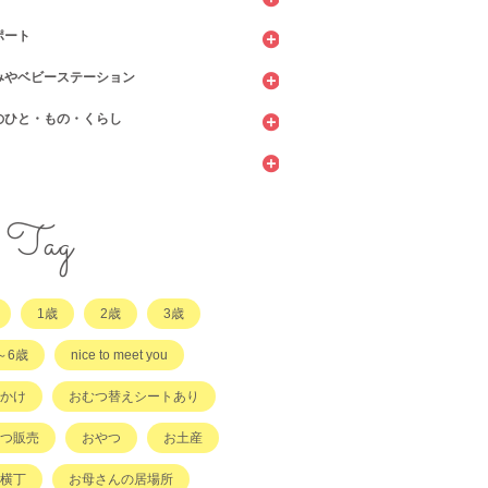
ポート
ッピング
ェ・レストラン
みやベビーステーション
館
てサロン
のひと・もの・くらし
ィーツ
センター
ビニ
当・お惣菜
園・保育園・こども園
施設
サービス
ント
他
サポート
・店舗・その他
・店舗
ラッチ日誌
Tag
事
てコラム
1歳
2歳
3歳
他
～6歳
nice to meet you
かけ
おむつ替えシートあり
つ販売
おやつ
お土産
横丁
お母さんの居場所