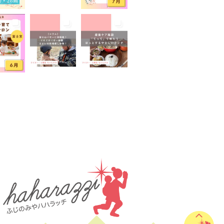
山が見える
富士山世界遺産センター
山本宮浅間大社
小学生
イベント
屋外イベント
幼児
園
広報ふじのみや
弁当
家のコロナ対策
手土産
室あり
撮影スポット
旅行
有機野菜
未就園児
学児
水遊び
求人
子
無料
産後ケア
保育
病後児保育
癒しスポット
老舗店
見学
観光
地
託児あり
託児有り