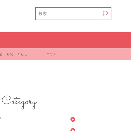
検
索:
と・もの・くらし
コラム
Category
け