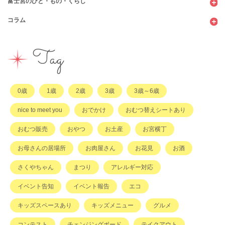
富士宮のひと・もの・くらし
公園
スウィーツ
支援センター
コンビニ
コラム
遊び
お弁当・お惣菜
幼稚園・保育園・こども園
公共施設
行政サービス
イベント
その他
市のサポート
企業・店舗・その他
企業・店舗
ハハラッチ日誌
Tag
習い事
ひと
子育てコラム
もの
0歳
1歳
2歳
3歳
3歳～6歳
その他
nice to meet you
おでかけ
おむつ替えシートあり
おむつ販売
おやつ
お土産
お宮横丁
お母さんの居場所
お肉屋さん
お花見
お酒
さくやちゃん
まつり
アレルギー対応
イベント告知
イベント報告
エコ
キッズスペースあり
キッズメニュー
グルメ
コンテスト
チェンジングボード
テイクアウト