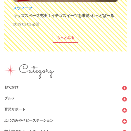
スウィーツ
キッズスペース充実！イチゴスイーツを堪能♪れっどぱーる
2019.02.02 公開
もっとみる
Category
おでかけ
グルメ
観光
育児サポート
ショッピング
カフェ・レストラン
ふじのみやベビーステーション
図書館
パン
子育てサロン