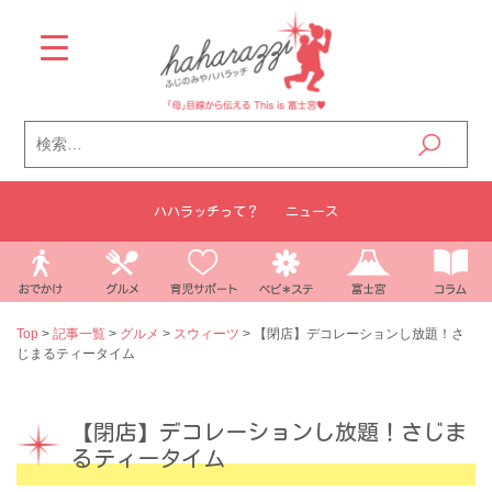
Skip
to
content
検
索:
ハハラッチって？
ニュース
Top
>
記事一覧
>
グルメ
>
スウィーツ
>
【閉店】デコレーションし放題！さ
じまるティータイム
【閉店】デコレーションし放題！さじま
るティータイム