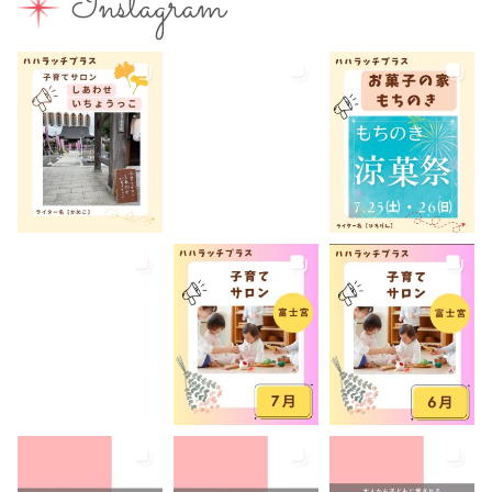
Instagram
富士山本宮浅間大社
小学生
屋内イベント
屋外イベント
幼児
幼稚園
広報ふじのみや
弁当
我が家のコロナ対策
手土産
授乳室あり
撮影スポット
旅行
有料
有機野菜
未就園児
未就学児
水遊び
求人
洋菓子
無料
産後ケア
病児保育
病後児保育
癒しスポット
美容
老舗店
見学
観光
観光地
託児あり
託児有り
講座
講演会
転入ママ
防災
離乳食持ち込みOK
離乳食販売
雨でも遊べる
音楽
養成講座
駐車場あり