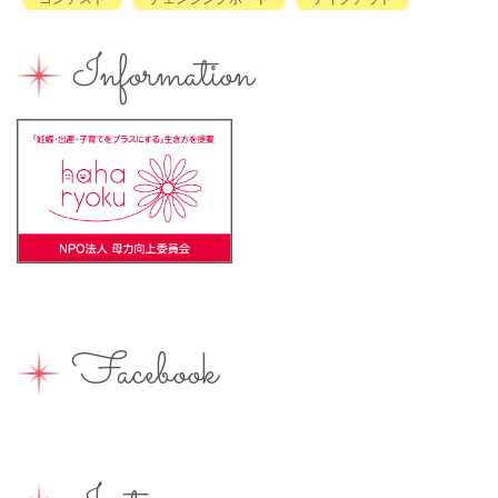
ハハラッチキャラバン
ハンドメイド
バイキング
Information
バーベキュー
ベビーカーOK
ベビーキープ
ベビ＊ステ
マタニティ
ママのスキルアップ
ママの息抜き
ミルク用お湯提供
ライターズミーティング
ライター募集
ランチ
レシピ
ワークショップ
一時保育
一時預かり
個室あり
健康
公園
出張写真撮影
助産院
和菓子
商店街
園えらび
地域の子育て
夏休み
女性活躍
Facebook
子連れ
子連れOK
子連れイベント
子連れランチ
子連れ歓迎
富士宮やきそば
富士宮出身
富士宮産
富士山
富士山が見える
富士山世界遺産センター