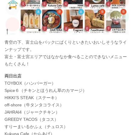
青空の下、富士山をバックにぱくりといきたいおいしそうなライ
ンナップです。
富士・富士宮エリアではなかなか食べることのできないメニュー
もたくさん！
両日出店
TOYBOX（ハンバーガー）
Spice６（チキンとほうれん草のカマージ）
HIKKI‘S STEAK（ステーキ）
off-shore（牛タンタコライス）
JAHRAI4（ジャークチキン）
GREEDY TACOS（タコス）
すりーまいるかふぇ（チュロス）
Kukuna Cafe（からあげ）