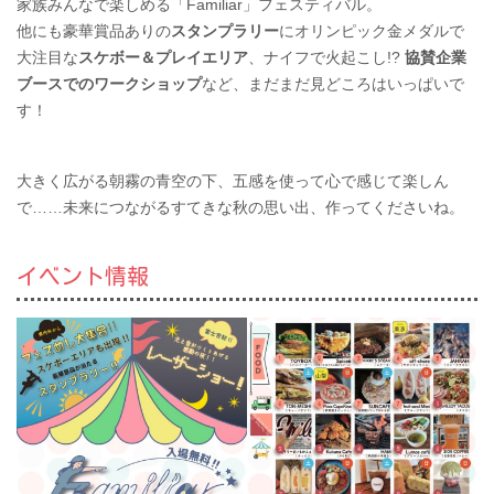
家族みんなで楽しめる「Familiar」フェスティバル。
他にも豪華賞品ありの
スタンプラリー
にオリンピック金メダルで
大注目な
スケボー＆プレイエリア
、ナイフで火起こし!?
協賛企業
ブースでのワークショップ
など、まだまだ見どころはいっぱいで
す！
大きく広がる朝霧の青空の下、五感を使って心で感じて楽しん
で……未来につながるすてきな秋の思い出、作ってくださいね。
イベント情報