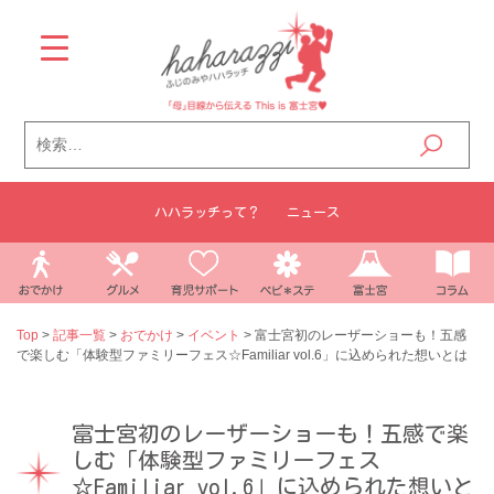
Skip
to
content
検
索:
ハハラッチって？
ニュース
Top
>
記事一覧
>
おでかけ
>
イベント
>
富士宮初のレーザーショーも！五感
で楽しむ「体験型ファミリーフェス☆Familiar vol.6」に込められた想いとは
富士宮初のレーザーショーも！五感で楽
しむ「体験型ファミリーフェス
☆Familiar vol.6」に込められた想いと