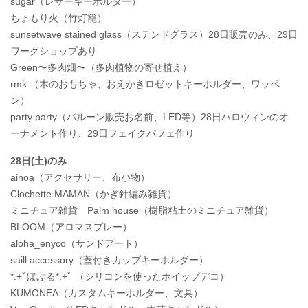
sugar（レザーキーホルダー）
ちょもり火（竹灯籠）
sunsetwave stained glass（ステンドグラス）28日販売のみ、29日
ワークショップあり
Green〜多肉畑〜（多肉植物の寄せ植え）
rmk （木のおもちゃ、おえかきロゼットキーホルダー、ワッペ
ン）
party party（バルーン販売お名前、LED等）28日ハロウィンのオ
ーナメント作り、29日フェイクパフェ作り
28日(土)のみ
ainoa（アクセサリー、布小物）
Clochette MAMAN（かぎ針編み雑貨）
ミニチュア雑貨 Palm house（樹脂粘土のミニチュア雑貨）
BLOOM（アロマスプレー）
aloha_enyco（サンドアート）
saill accessory（蓋付きカップキーホルダー）
*.+ﾟぽぷる*.+ﾟ （シリコンを使ったホイップデコ）
KUMONEA（カスタムキーホルダー、文具）