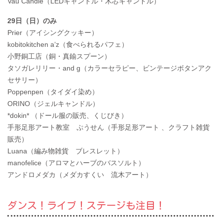
Vau Candle（LEDキャンドル・木芯キャンドル）
29日（日）のみ
Prier（アイシングクッキー）
kobitokitchen a’z（食べられるパフェ）
小野銅工店（銅・真鍮スプーン）
タソガレリリー・and g（カラーセラピー、ビンテージボタンアク
セサリー）
Poppenpen（タイダイ染め）
ORINO（ジェルキャンドル）
*dokin* （ドール服の販売、くじびき）
手形足形アート教室 ぷうせん（手形足形アート 、クラフト雑貨
販売）
Luana（編み物雑貨 ブレスレット）
manofelice（アロマとハーブのバスソルト）
アンドロメダカ（メダカすくい 流木アート）
ダンス！ライブ！ステージも注目！