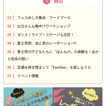
目次
1
フェスめし大集合、フードブース
2
お父さんも熱中!?ワークショップ
3
ダンス！ライブ！ステージも注目！
4
富士宮初、光と音のレーザーショー!!
5
富士宮の子どもたちに「ほんもの」の体験を！あか
り先生の想い
6
五感を研ぎ澄まして「Familiar」を楽しもう☆
7
イベント情報