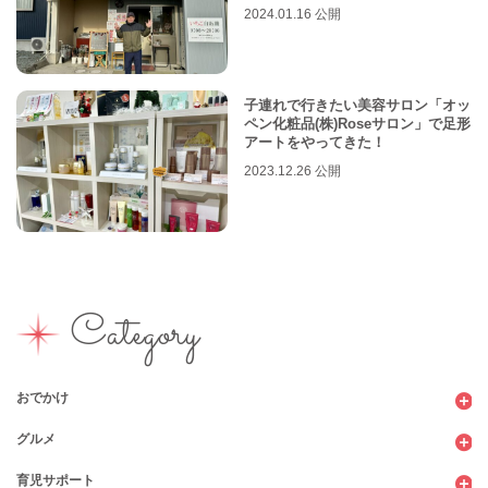
2024.01.16 公開
子連れで行きたい美容サロン「オッ
ペン化粧品(株)Roseサロン」で足形
アートをやってきた！
2023.12.26 公開
Category
おでかけ
グルメ
観光
育児サポート
ショッピング
カフェ・レストラン