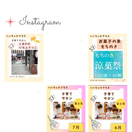
富士山
富士山が見える
富士山世界遺産センター
Instagram
富士山本宮浅間大社
小学生
屋内イベント
屋外イベント
幼児
幼稚園
広報ふじのみや
弁当
我が家のコロナ対策
手土産
授乳室あり
撮影スポット
旅行
有料
有機野菜
未就園児
未就学児
水遊び
求人
洋菓子
無料
産後ケア
病児保育
病後児保育
癒しスポット
美容
老舗店
見学
観光
観光地
託児あり
託児有り
講座
講演会
転入ママ
防災
離乳食持ち込みOK
離乳食販売
雨でも遊べる
音楽
養成講座
駐車場あり