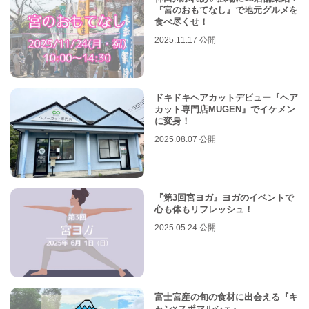
『宮のおもてなし』で地元グルメを
食べ尽くせ！
2025.11.17 公開
ドキドキヘアカットデビュー『ヘア
カット専門店MUGEN』でイケメン
に変身！
2025.08.07 公開
『第3回宮ヨガ』ヨガのイベントで
心も体もリフレッシュ！
2025.05.24 公開
富士宮産の旬の食材に出会える『キ
ャン×スポマルシェ』