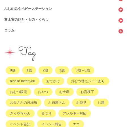
ふじのみやベビーステーション
図書館
パン
子育てサロン
富士宮のひと・もの・くらし
公園
スウィーツ
支援センター
コンビニ
コラム
遊び
お弁当・お惣菜
幼稚園・保育園・こども園
公共施設
行政サービス
イベント
その他
市のサポート
企業・店舗・その他
企業・店舗
ハハラッチ日誌
Tag
習い事
ひと
子育てコラム
もの
0歳
1歳
2歳
3歳
3歳～6歳
その他
nice to meet you
おでかけ
おむつ替えシートあり
おむつ販売
おやつ
お土産
お宮横丁
お母さんの居場所
お肉屋さん
お花見
お酒
さくやちゃん
まつり
アレルギー対応
イベント告知
イベント報告
エコ