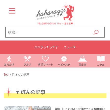
Skip
to
content
検
索:
ハハラッチって？
ニュース
Top
>
竹ぽんの記事
竹ぽんの記事
神田川ふれあい広場に13店舗集結！