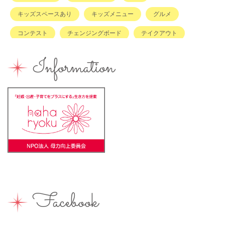
キッズスペースあり
キッズメニュー
グルメ
コンテスト
チェンジングボード
テイクアウト
ハハラッチキャラバン
ハンドメイド
バイキング
Information
バーベキュー
ベビーカーOK
ベビーキープ
ベビ＊ステ
マタニティ
ママのスキルアップ
ママの息抜き
ミルク用お湯提供
ライターズミーティング
ライター募集
ランチ
レシピ
ワークショップ
一時保育
一時預かり
個室あり
健康
公園
出張写真撮影
助産院
和菓子
商店街
園えらび
地域の子育て
夏休み
女性活躍
Facebook
子連れ
子連れOK
子連れイベント
子連れランチ
子連れ歓迎
富士宮やきそば
富士宮出身
富士宮産