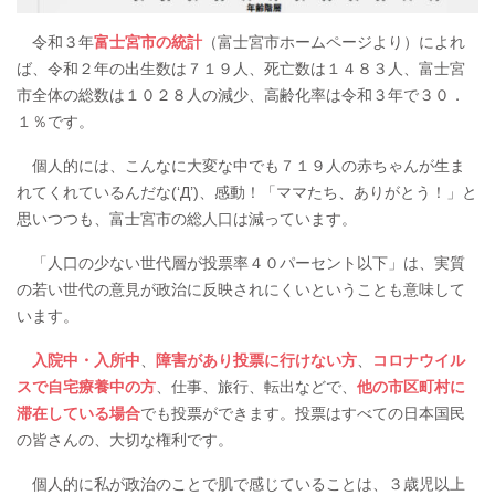
令和３年
富士宮市の統計
（富士宮市ホームページより）によれ
ば、令和２年の出生数は７１９人、死亡数は１４８３人、富士宮
市全体の総数は１０２８人の減少、高齢化率は令和３年で３０．
１％です。
個人的には、こんなに大変な中でも７１９人の赤ちゃんが生ま
れてくれているんだな(‘Д’)、感動！「ママたち、ありがとう！」と
思いつつも、富士宮市の総人口は減っています。
「人口の少ない世代層が投票率４０パーセント以下」は、実質
の若い世代の意見が政治に反映されにくいということも意味して
います。
入院中・入所中
、
障害があり投票に行けない方
、
コロナウイル
スで自宅療養中の方
、仕事、旅行、転出などで、
他の市区町村に
滞在している場合
でも投票ができます。投票はすべての日本国民
の皆さんの、大切な権利です。
個人的に私が政治のことで肌で感じていることは、３歳児以上