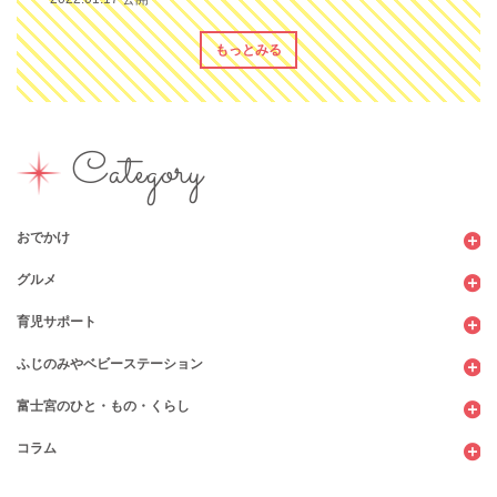
もっとみる
Category
おでかけ
グルメ
観光
育児サポート
ショッピング
カフェ・レストラン
ふじのみやベビーステーション
図書館
パン
子育てサロン
富士宮のひと・もの・くらし
公園
スウィーツ
支援センター
コンビニ
コラム
遊び
お弁当・お惣菜
幼稚園・保育園・こども園
公共施設
行政サービス
イベント
その他
市のサポート
企業・店舗・その他
企業・店舗
ハハラッチ日誌