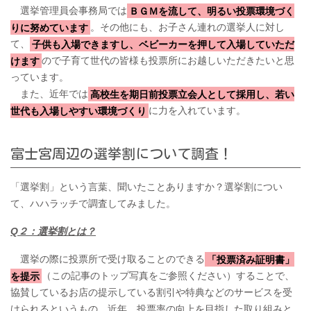
選挙管理員会事務局では
ＢＧＭを流して、明るい投票環境づく
りに努めています
。その他にも、お子さん連れの選挙人に対し
て、
子供も入場できますし、ベビーカーを押して入場していただ
けます
ので子育て世代の皆様も投票所にお越しいただきたいと思
っています。
また、近年では
高校生を期日前投票立会人として採用し、若い
世代も入場しやすい環境づくり
に力を入れています。
富士宮周辺の選挙割について調査！
「選挙割」という言葉、聞いたことありますか？選挙割につい
て、ハハラッチで調査してみました。
Q２：選挙割とは？
選挙の際に投票所で受け取ることのできる
「投票済み証明書」
を提示
（この記事のトップ写真をご参照ください）することで、
協賛しているお店の提示している割引や特典などのサービスを受
けられるというもの。近年、投票率の向上を目指した取り組みと