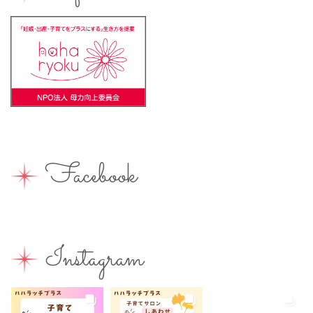
ベビ＊ステ
マタニティ
ママのスキルアップ
ママの息抜き
ミルク用お湯提供
ライターズミーティング
ライター募集
ランチ
レシピ
ワークショップ
一時保育
一時預かり
個室あり
健康
公園
出張写真撮影
助産院
和菓子
商店街
園えらび
地域の子育て
夏休み
女性活躍
Facebook
子連れ
子連れOK
子連れイベント
子連れランチ
子連れ歓迎
富士宮やきそば
富士宮出身
富士宮産
富士山
富士山が見える
富士山世界遺産センター
Instagram
富士山本宮浅間大社
小学生
屋内イベント
屋外イベント
幼児
幼稚園
広報ふじのみや
弁当
我が家のコロナ対策
手土産
授乳室あり