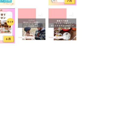
山が見える
富士山世界遺産センター
山本宮浅間大社
小学生
イベント
屋外イベント
幼児
園
広報ふじのみや
弁当
家のコロナ対策
手土産
室あり
撮影スポット
旅行
有機野菜
未就園児
学児
水遊び
求人
子
無料
産後ケア
保育
病後児保育
癒しスポット
老舗店
見学
観光
地
託児あり
託児有り