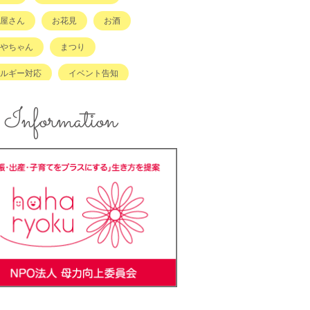
屋さん
お花見
お酒
やちゃん
まつり
ルギー対応
イベント告知
ント報告
エコ
Information
ズスペースあり
キッズメニュー
メ
コンテスト
ンジングボード
テイクアウト
ラッチキャラバン
ハンドメイド
キング
バーベキュー
ーカーOK
ベビーキープ
＊ステ
マタニティ