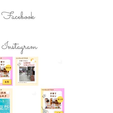
のスキルアップ
ママの息抜き
ク用お湯提供
Facebook
ターズミーティング
ライター募集
チ
レシピ
ワークショップ
保育
一時預かり
個室あり
Instagram
公園
出張写真撮影
院
和菓子
商店街
らび
地域の子育て
夏休み
活躍
子連れ
子連れOK
れイベント
子連れランチ
れ歓迎
富士宮やきそば
宮出身
富士宮産
富士山