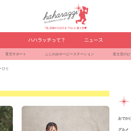
ハハラッチって？
ニュース
育児サポート
ふじのみやベビーステーション
富士宮のひ
>
ひと
おでか
グルメ
観光