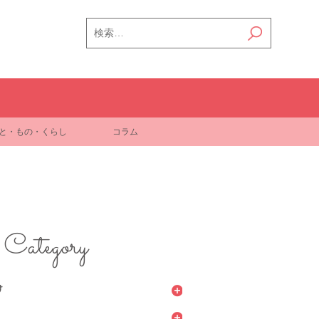
検
索:
と・もの・くらし
コラム
Category
け