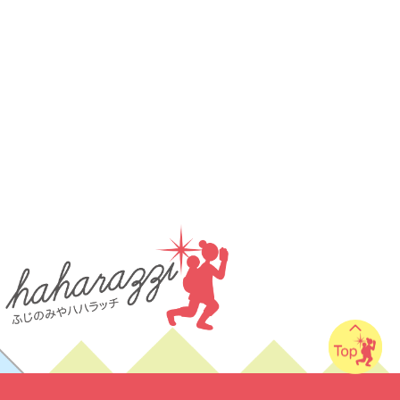
講演会
転入ママ
防災
食持ち込みOK
離乳食販売
も遊べる
音楽
養成講座
場あり