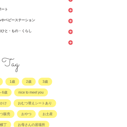
ポート
ッピング
ェ・レストラン
みやベビーステーション
館
てサロン
のひと・もの・くらし
ィーツ
センター
ビニ
当・お惣菜
園・保育園・こども園
施設
サービス
ント
他
サポート
・店舗・その他
・店舗
ラッチ日誌
Tag
事
てコラム
1歳
2歳
3歳
他
～6歳
nice to meet you
かけ
おむつ替えシートあり
つ販売
おやつ
お土産
横丁
お母さんの居場所