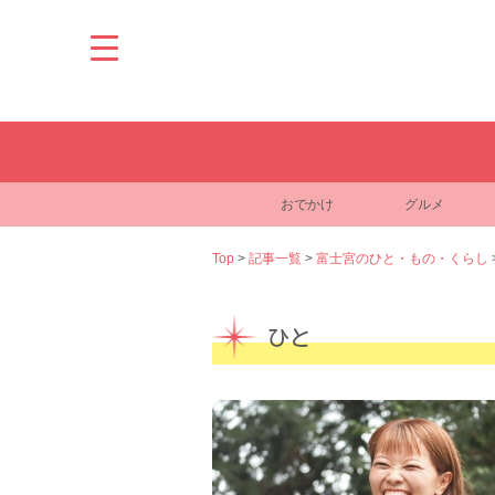
Skip
to
content
おでかけ
グルメ
Top
>
記事一覧
>
富士宮のひと・もの・くらし
ひと