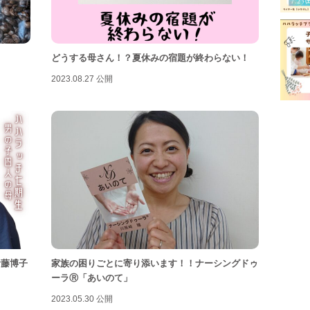
富士
富士
どうする母さん！？夏休みの宿題が終わらない！
屋内
2023.08.27 公開
幼稚
我が
授乳
有料
未就
洋菓
病児
伊藤博子
家族の困りごとに寄り添います！！ナーシングドゥ
美容
ーラⓇ「あいのて」
観光
2023.05.30 公開