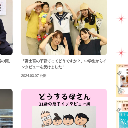
ママ
ミル
ライ
ラン
一時
健康
宮の顔、
「富士宮の子育てってどうですか？」中学生からイ
助産
！
ンタビューを受けました！
2024.03.07 公開
園え
女性
子連
子連
富士