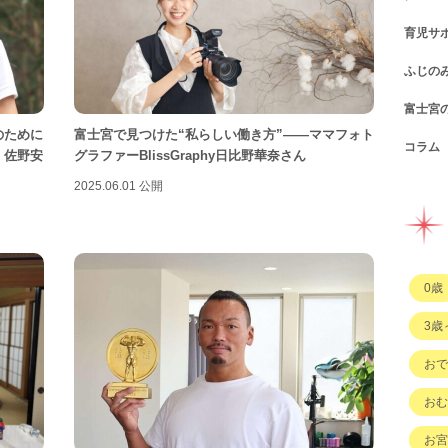
育児サ
ショ
カフ
ふじの
図書
パン
子育
富士宮
公園
スウ
支援
コン
のために
富士宮で見つけた“私らしい働き方”——ママフォト
コラム
遊び
お弁
幼稚
公共
行政
・佐野安
グラファーBlissGraphy日比野華奈さん
イベ
その
市の
企業
企業
ハハ
2025.06.01 公開
習い
ひと
子育
もの
0歳
その
3歳
おで
おむ
お宮