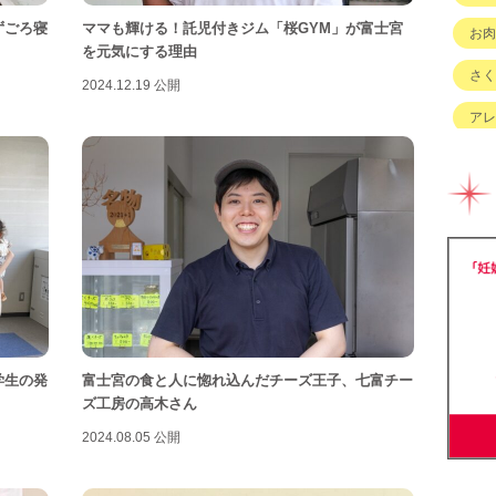
ずごろ寝
ママも輝ける！託児付きジム「桜GYM」が富士宮
お肉
を元気にする理由
さく
2024.12.19 公開
アレ
イベ
キッ
グル
チェ
ハハ
バイ
学生の発
富士宮の食と人に惚れ込んだチーズ王子、七富チー
ズ工房の高木さん
ベビ
2024.08.05 公開
ベビ