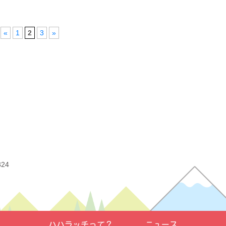
講座
離乳
«
1
2
3
»
雨で
駐車
324
ハハラッチって？
ニュース