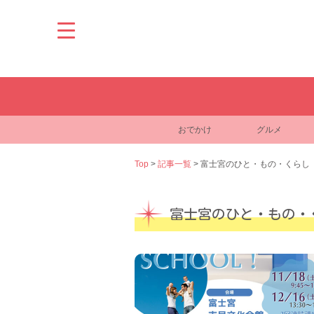
Skip
to
content
おでかけ
グルメ
Top
>
記事一覧
>
富士宮のひと・もの・くらし
富士宮のひと・もの・