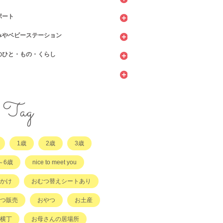
ポート
ッピング
ェ・レストラン
みやベビーステーション
館
てサロン
のひと・もの・くらし
ィーツ
センター
ビニ
当・お惣菜
園・保育園・こども園
施設
サービス
ント
他
サポート
・店舗・その他
・店舗
ラッチ日誌
Tag
事
てコラム
1歳
2歳
3歳
他
～6歳
nice to meet you
かけ
おむつ替えシートあり
つ販売
おやつ
お土産
横丁
お母さんの居場所