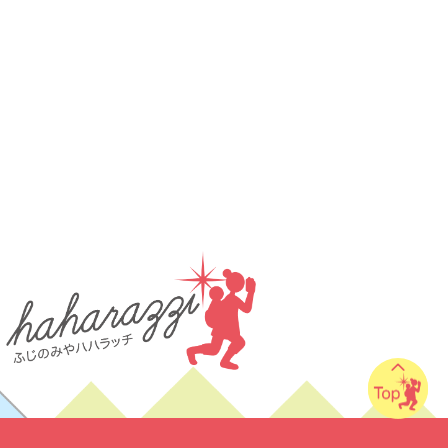
講演会
転入ママ
防災
食持ち込みOK
離乳食販売
も遊べる
音楽
養成講座
場あり