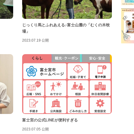
富士
富士
じっくり馬とふれあえる♪富士山麓の「むくの木牧
屋内
場」
幼稚
2023.07.19 公開
我が
授乳
有料
未就
洋菓
病児
美容
富士宮の公式LINEが便利すぎる
観光
2023.07.05 公開