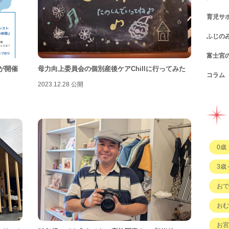
育児サ
ショ
カフ
ふじの
図書
パン
子育
富士宮
公園
スウ
支援
コン
座が開催
母力向上委員会の個別産後ケアChillに行ってみた
コラム
遊び
お弁
幼稚
公共
行政
2023.12.28 公開
イベ
その
市の
企業
企業
ハハ
習い
ひと
子育
もの
0歳
その
3歳
おで
おむ
お宮