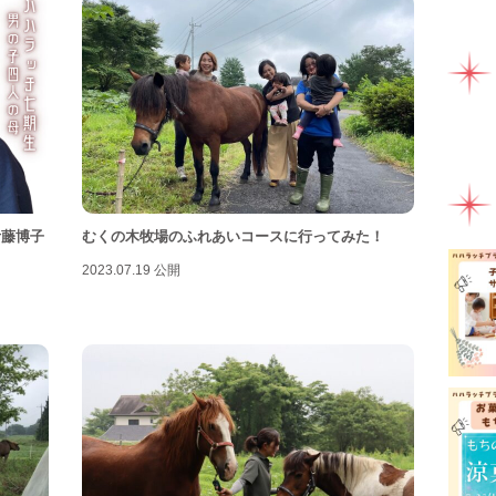
ママ
ミル
ライ
ラン
一時
健康
伊藤博子
むくの木牧場のふれあいコースに行ってみた！
助産
2023.07.19 公開
園え
女性
子連
子連
富士