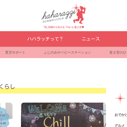
ハハラッチって？
ニュース
育児サポート
ふじのみやベビーステーション
富士宮のひ
くらし
おでか
グルメ
観光