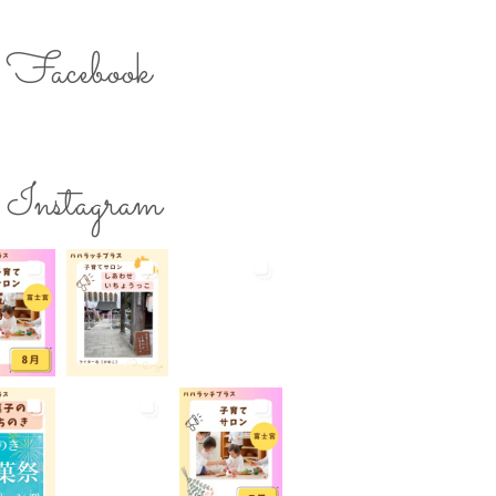
のスキルアップ
ママの息抜き
ク用お湯提供
Facebook
ターズミーティング
ライター募集
チ
レシピ
ワークショップ
保育
一時預かり
個室あり
Instagram
公園
出張写真撮影
院
和菓子
商店街
らび
地域の子育て
夏休み
活躍
子連れ
子連れOK
れイベント
子連れランチ
れ歓迎
富士宮やきそば
宮出身
富士宮産
富士山