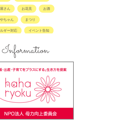
屋さん
お花見
お酒
やちゃん
まつり
ルギー対応
イベント告知
ント報告
エコ
Information
ズスペースあり
キッズメニュー
メ
コンテスト
ンジングボード
テイクアウト
ラッチキャラバン
ハンドメイド
キング
バーベキュー
ーカーOK
ベビーキープ
＊ステ
マタニティ