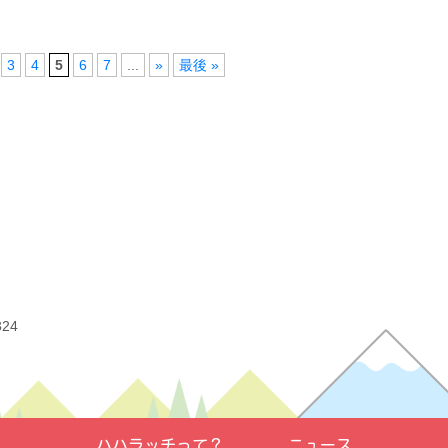
講座
離乳
3
4
5
6
7
...
»
最後 »
雨で
駐車
324
ハハラッチって？
ニュース