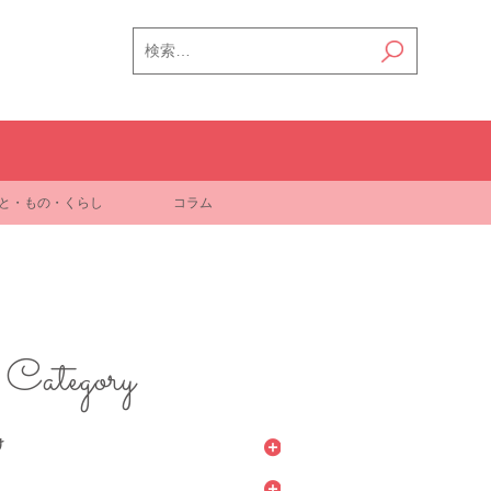
検
索:
と・もの・くらし
コラム
Category
け