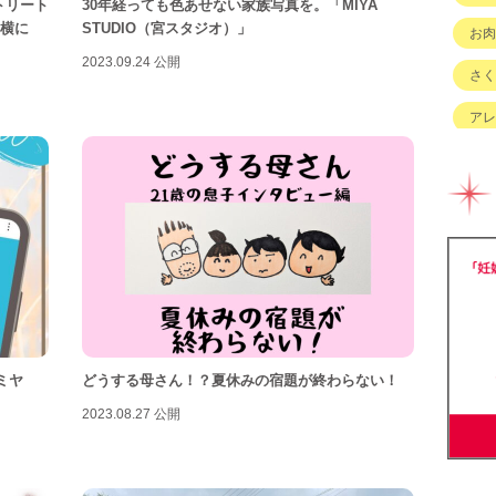
トリート
30年経っても色あせない家族写真を。「MIYA
ー横に
STUDIO（宮スタジオ）」
お肉
2023.09.24 公開
さく
アレ
イベ
キッ
グル
チェ
ハハ
バイ
ミヤ
どうする母さん！？夏休みの宿題が終わらない！
ベビ
2023.08.27 公開
ベビ