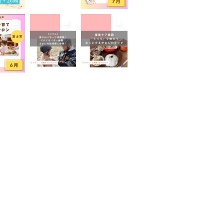
山が見える
富士山世界遺産センター
山本宮浅間大社
小学生
イベント
屋外イベント
幼児
園
広報ふじのみや
弁当
家のコロナ対策
手土産
室あり
撮影スポット
旅行
有機野菜
未就園児
学児
水遊び
求人
子
無料
産後ケア
保育
病後児保育
癒しスポット
老舗店
見学
観光
地
託児あり
託児有り